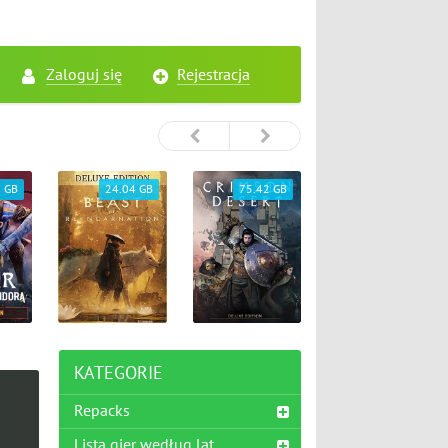
Zaloguj się
Rejestracja
4 GB
75.42 GB
5.45 GB
26.72 GB
KATEGORIE
Repacks
Lista gier według lat