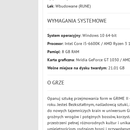
Lek
: Wbudowane (RUNE)
WYMAGANIA SYSTEMOWE
System operacyjny
: Windows 10 64-bit
Procesor
: Intel Core i5-6600K / AMD Ryzen 3
Pamięć
: 8 GB RAM
Karta graficzna
: Nvidia GeForce GT 1030 / A
Wolne miejsce na dysku twardym
: 21.01 GB
O GRZE
Opanuj sztukę przejmowania form w GRIME II 
roku. Jesteś Bezkształtnym, naśladowcą sztuki
do nowych tajemniczych krain w uniwersum GRI
groźnych wrogów i potężnych bossów, korzysta
przestrzeni pełnej różnorodnych kultur i unik
umiejętnościom, rodzajom broni i przywołany