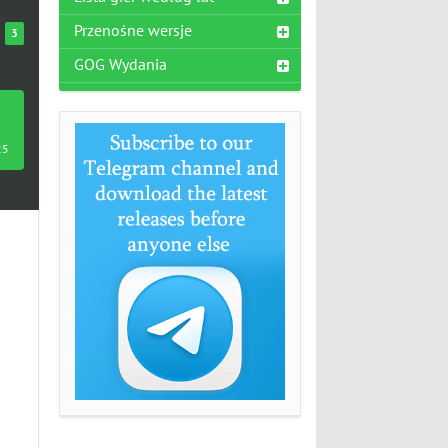
Przenośne wersje
3
GOG Wydania
25