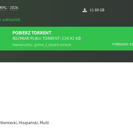
RPG
/
2026
11.88 GB
o zakładek
POBIERZ
TORRENT
ROZMIAR PLIKU TORRENT: 124.92 KB
POBRANO: 4
Nazwa pliku: grime_ii_repack.torrent
 Niemiecki, Hiszpański, Multi