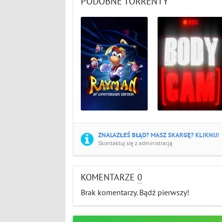
PODOBNE TORRENTY
ZNALAZŁEŚ BŁĄD? MASZ SKARGĘ? KLIKNIJ!
Skontaktuj się z administracją
KOMENTARZE
0
Brak komentarzy. Bądź pierwszy!