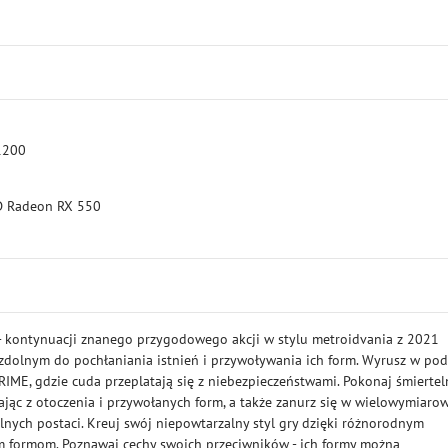
 1200
MD Radeon RX 550
- kontynuacji znanego przygodowego akcji w stylu metroidvania z 2021
, zdolnym do pochłaniania istnień i przywoływania ich form. Wyrusz w po
ME, gdzie cuda przeplatają się z niebezpieczeństwami. Pokonaj śmiertel
jąc z otoczenia i przywołanych form, a także zanurz się w wielowymiaro
alnych postaci. Kreuj swój niepowtarzalny styl gry dzięki różnorodnym
m formom. Poznawaj cechy swoich przeciwników - ich formy można