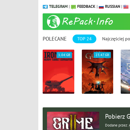
TELEGRAM
|
FEEDBACK
|
RUSSIAN
|
POLECANE
TOP 24
Najczęściej p
1.04 GB
23.47 GB
9.31 GB
Pobierz G
Dodane przez: