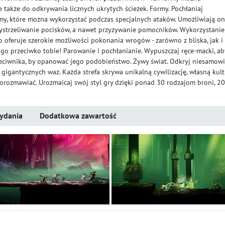
e także do odkrywania licznych ukrytych ścieżek. Formy. Pochłaniaj
my, które można wykorzystać podczas specjalnych ataków. Umożliwiają o
wystrzeliwanie pocisków, a nawet przyzywanie pomocników. Wykorzystanie
o oferuje szerokie możliwości pokonania wrogów - zarówno z bliska, jak i 
 go przeciwko tobie! Parowanie i pochłanianie. Wypuszczaj ręce-macki, ab
zeciwnika, by opanować jego podobieństwo. Żywy świat. Odkryj niesamowi
gigantycznych waz. Każda strefa skrywa unikalną cywilizację, własną kul
orozmawiać. Urozmaicaj swój styl gry dzięki ponad 30 rodzajom broni, 20
ydania
Dodatkowa zawartość