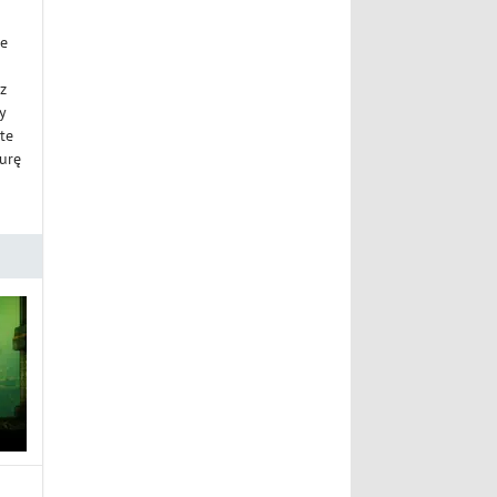
ne
z
y
te
turę