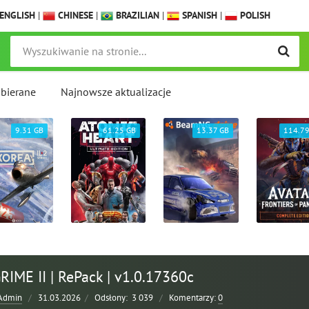
ENGLISH
|
CHINESE
|
BRAZILIAN
|
SPANISH
|
POLISH
obierane
Najnowsze aktualizacje
61.25 GB
13.37 GB
114.79 GB
24.0
RIME II | RePack | v1.0.17360c
Admin
/
31.03.2026
/
Odsłony:
3 039
/
Komentarzy:
0