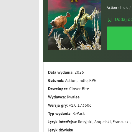
Action
/
Indie
/
Dodaj d
Data wydania
: 2026
Gatunek
: Action, Indie, RPG
Deweloper
: Clover Bite
Wydawca
: Kwalee
Wersja gry
: v1.0.17360c
Typ wydania
: RePack
Język interfejsu
: Rosyjski, Angielski, Francuski,
Język dźwięku
: -