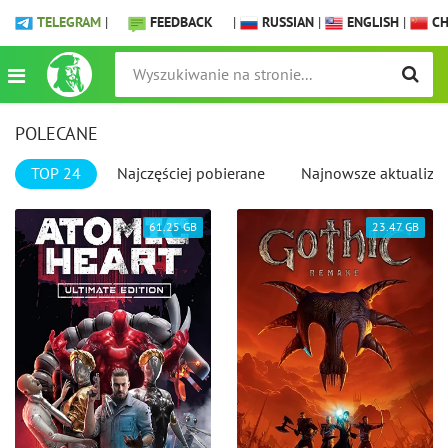
TELEGRAM
|
FEEDBACK
|
RUSSIAN
|
ENGLISH
|
CH
POLECANE
TOP 24
Najczęściej pobierane
Najnowsze aktualizac
61.25 GB
23.47 GB