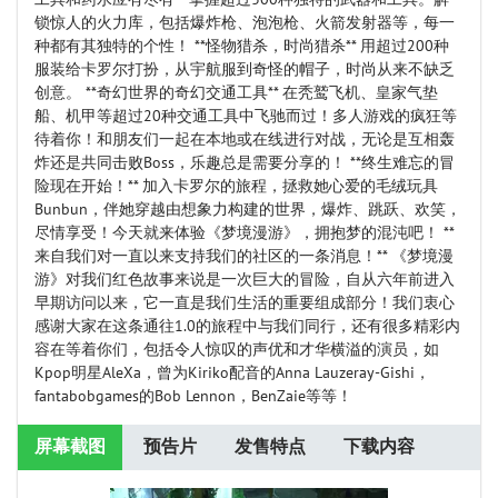
锁惊人的火力库，包括爆炸枪、泡泡枪、火箭发射器等，每一
种都有其独特的个性！ **怪物猎杀，时尚猎杀** 用超过200种
服装给卡罗尔打扮，从宇航服到奇怪的帽子，时尚从来不缺乏
创意。 **奇幻世界的奇幻交通工具** 在秃鹫飞机、皇家气垫
船、机甲等超过20种交通工具中飞驰而过！多人游戏的疯狂等
待着你！和朋友们一起在本地或在线进行对战，无论是互相轰
炸还是共同击败Boss，乐趣总是需要分享的！ **终生难忘的冒
险现在开始！** 加入卡罗尔的旅程，拯救她心爱的毛绒玩具
Bunbun，伴她穿越由想象力构建的世界，爆炸、跳跃、欢笑，
尽情享受！今天就来体验《梦境漫游》，拥抱梦的混沌吧！ **
来自我们对一直以来支持我们的社区的一条消息！** 《梦境漫
游》对我们红色故事来说是一次巨大的冒险，自从六年前进入
早期访问以来，它一直是我们生活的重要组成部分！我们衷心
感谢大家在这条通往1.0的旅程中与我们同行，还有很多精彩内
容在等着你们，包括令人惊叹的声优和才华横溢的演员，如
Kpop明星AleXa，曾为Kiriko配音的Anna Lauzeray-Gishi，
fantabobgames的Bob Lennon，BenZaie等等！
屏幕截图
预告片
发售特点
下载内容