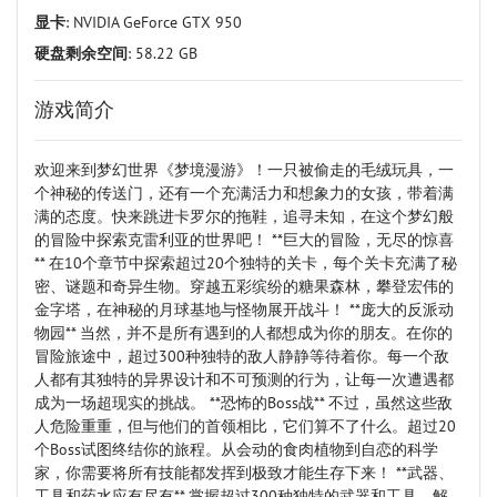
显卡
: NVIDIA GeForce GTX 950
硬盘剩余空间
: 58.22 GB
游戏简介
欢迎来到梦幻世界《梦境漫游》！一只被偷走的毛绒玩具，一
个神秘的传送门，还有一个充满活力和想象力的女孩，带着满
满的态度。快来跳进卡罗尔的拖鞋，追寻未知，在这个梦幻般
的冒险中探索克雷利亚的世界吧！ **巨大的冒险，无尽的惊喜
** 在10个章节中探索超过20个独特的关卡，每个关卡充满了秘
密、谜题和奇异生物。穿越五彩缤纷的糖果森林，攀登宏伟的
金字塔，在神秘的月球基地与怪物展开战斗！ **庞大的反派动
物园** 当然，并不是所有遇到的人都想成为你的朋友。在你的
冒险旅途中，超过300种独特的敌人静静等待着你。每一个敌
人都有其独特的异界设计和不可预测的行为，让每一次遭遇都
成为一场超现实的挑战。 **恐怖的Boss战** 不过，虽然这些敌
人危险重重，但与他们的首领相比，它们算不了什么。超过20
个Boss试图终结你的旅程。从会动的食肉植物到自恋的科学
家，你需要将所有技能都发挥到极致才能生存下来！ **武器、
工具和药水应有尽有** 掌握超过300种独特的武器和工具。解