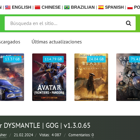
N
|
ENGLISH
|
CHINESE
|
BRAZILIAN
|
SPANISH
|
PO
scargados
Últimas actualizaciones
13.37 GB
114.79 GB
24.04 GB
75.4
r DYSMANTLE | GOG | v1.3.0.65
sher
/
21.02.2024
/
Vistas:
4 087
/
Comentarios:
0