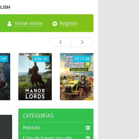
LISH
Iniciar sesión
Registro
2 GB
5.45 GB
26.72 GB
65.33 GB
CATEGORÍAS
Repacks
Lista de juegos por año