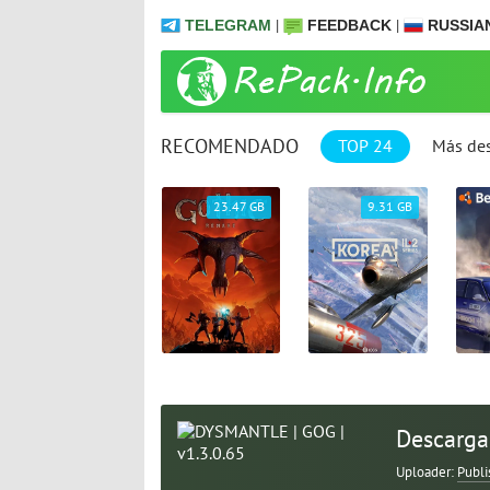
TELEGRAM
|
FEEDBACK
|
RUSSIA
RECOMENDADO
TOP 24
Más de
2.73. GB
23.47 GB
9.31 GB
Descarga
Uploader:
Publi