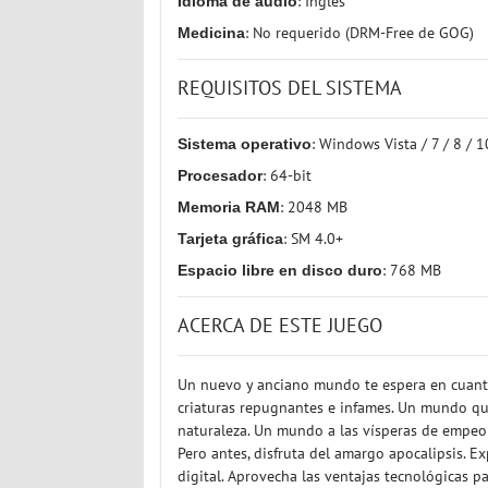
Idioma de audio
: Inglés
Medicina
: No requerido (DRM-Free de GOG)
REQUISITOS DEL SISTEMA
Sistema operativo
: Windows Vista / 7 / 8 / 
Procesador
: 64-bit
Memoria RAM
: 2048 MB
Tarjeta gráfica
: SM 4.0+
Espacio libre en disco duro
: 768 MB
ACERCA DE ESTE JUEGO
Un nuevo y anciano mundo te espera en cuanto
criaturas repugnantes e infames. Un mundo q
naturaleza. Un mundo a las vísperas de empeora
Pero antes, disfruta del amargo apocalipsis. E
digital. Aprovecha las ventajas tecnológicas pa