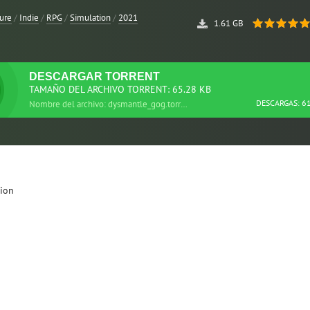
ure
/
Indie
/
RPG
/
Simulation
/
2021
1.61 GB
DESCARGAR
TORRENT
TAMAÑO DEL ARCHIVO TORRENT: 65.28 KB
DESCARGAS: 6
Nombre del archivo: dysmantle_gog.torrent
tion