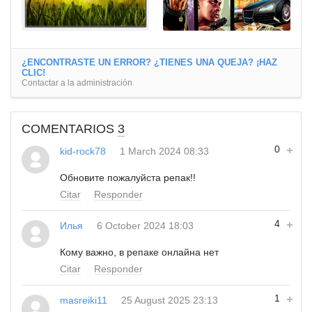
¿ENCONTRASTE UN ERROR? ¿TIENES UNA QUEJA? ¡HAZ
CLIC!
Contactar a la administración
COMENTARIOS
3
0
kid-rock78
1 March 2024 08:33
Обновите пожалуйста репак!!
Citar
Responder
4
Илья
6 October 2024 18:03
Кому важно, в репаке онлайна нет
Citar
Responder
1
masreiki11
25 August 2025 23:13