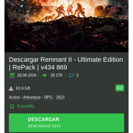
Descargar Remnant II - Ultimate Edition
| RePack | v434 869
28.08.2024
/
28 279
/
3
4.3
63.9 GB
Action
/
Adventure
/
RPG
/
2023
Favorito
DESCARGAR
TORRENT
DESCARGAS: 5374