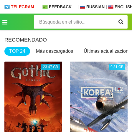
TELEGRAM
|
FEEDBACK
|
RUSSIAN
|
ENGLIS
RECOMENDADO
TOP 24
Más descargados
Últimas actualizacione
23.47 GB
9.31 GB