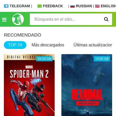
TELEGRAM
|
FEEDBACK
|
RUSSIAN
|
ENGLIS
RECOMENDADO
TOP 24
Más descargados
Últimas actualizacione
69.04 GB
10.85 GB