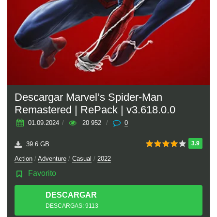
Descargar Marvel’s Spider-Man
Remastered | RePack | v3.618.0.0
01.09.2024
/
20 952
/
0
3.9
39.6 GB
Action
/
Adventure
/
Casual
/
2022
Favorito
DESCARGAR
TORRENT
DESCARGAS: 9113
nt