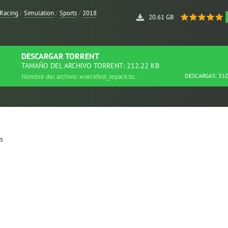
Racing
/
Simulation
/
Sports
/
2018
20.61 GB
DESCARGAR
TORRENT
TAMAÑO DEL ARCHIVO TORRENT: 212.22 KB
DESCARGAS: 31
Nombre del archivo: wreckfest_repack.torrent
ts