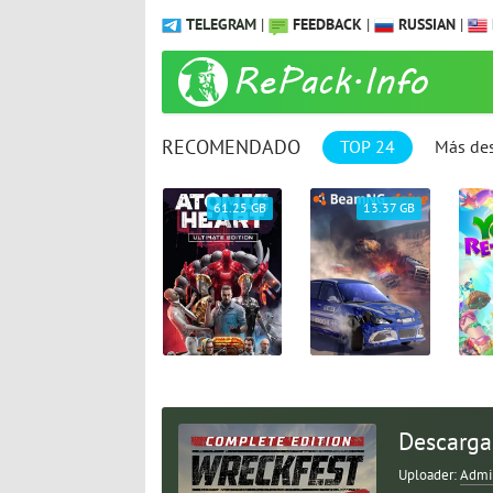
TELEGRAM
|
FEEDBACK
|
RUSSIAN
|
RECOMENDADO
TOP 24
Más de
9.31 GB
61.25 GB
13.37 GB
Descarga
Uploader:
Admi