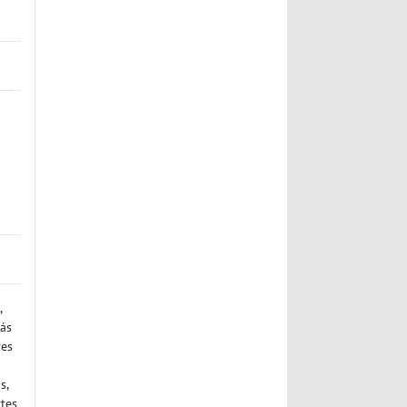
,
rás
res
s,
rtes