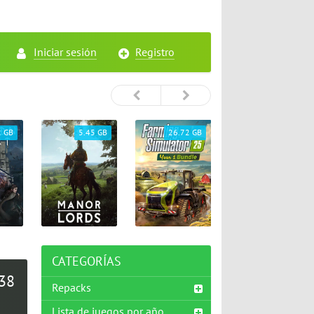
Iniciar sesión
Registro
2 GB
5.45 GB
26.72 GB
65.33 GB
CATEGORÍAS
438
Repacks
Lista de juegos por año