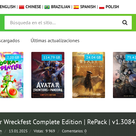
ENGLISH
|
CHINESE
|
BRAZILIAN
|
SPANISH
|
POLISH
scargados
Últimas actualizaciones
7.20 GB
114.79 GB
24.04 GB
75.4
r Wreckfest Complete Edition | RePack | v1.308
n
/
13.01.2025
/
Vistas:
9 969
/
Comentarios:
0