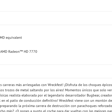
AMD equivalent
or AMD Radeon™ HD 7770
s carreras más arriesgadas con Wreckfest! ¡Disfruta de los choques épicos
 los trozos de metal saltando por los aires! Momentos únicos que solo ve
físicas realista elaborada por el legendario desarrollador Bugbear, creado
l en el patio de conducción definitivo! Wreckfest viene con un montón de
 preparando la próxima carrera de destrucción con parachoques reforzado
mucho más? ¿O pones a punto el coche para dar vueltas con las mejores pa