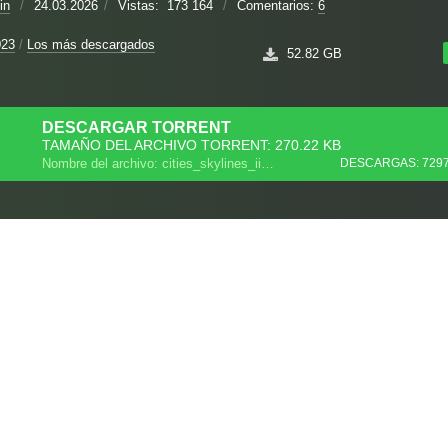
in
/
24.03.2026
/
Vistas:
173 164
/
Comentarios:
6
023
/
Los más descargados
52.82 GB
DESCARGAR
TORRENT
TAMAÑO DEL ARCHIVO TORRENT: 270.22 KB
Nombre del archivo: cities_skylines_ii_ue_repack.torrent
DESCARGAS: 729