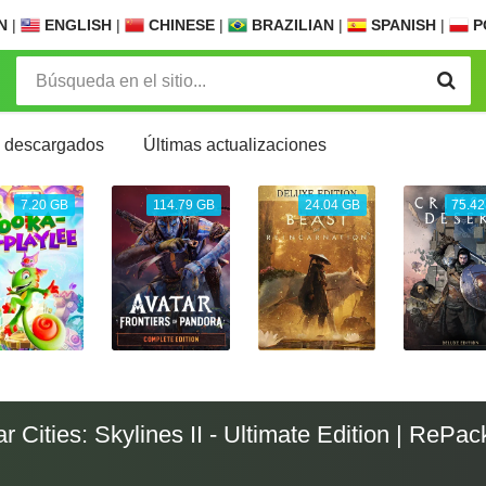
N
|
ENGLISH
|
CHINESE
|
BRAZILIAN
|
SPANISH
|
P
 descargados
Últimas actualizaciones
7.20 GB
114.79 GB
24.04 GB
75.42
 Cities: Skylines II - Ultimate Edition | RePack