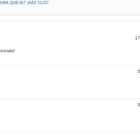
NA QUEJA? ¡HAZ CLIC!
17
nicialo!
3
3