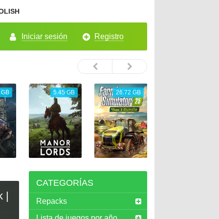
OLISH
Iniciar sesión
Registro
 GB
5.45 GB
26.72 GB
65.33 GB
CATEGORÍAS
 |
Repacks
Lista de juegos por año