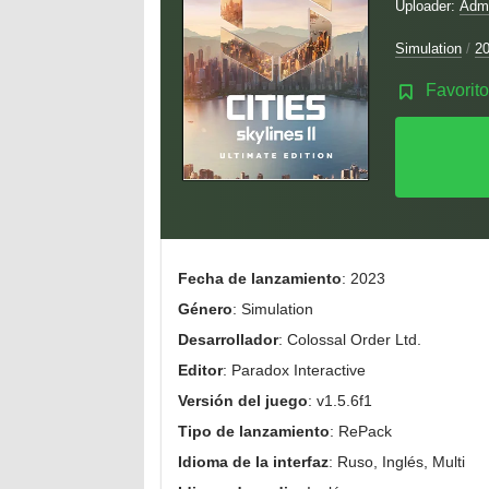
Uploader:
Adm
Simulation
/
2
Favorito
Fecha de lanzamiento
: 2023
Género
: Simulation
Desarrollador
: Colossal Order Ltd.
Editor
: Paradox Interactive
Versión del juego
: v1.5.6f1
Tipo de lanzamiento
: RePack
Idioma de la interfaz
: Ruso, Inglés, Multi