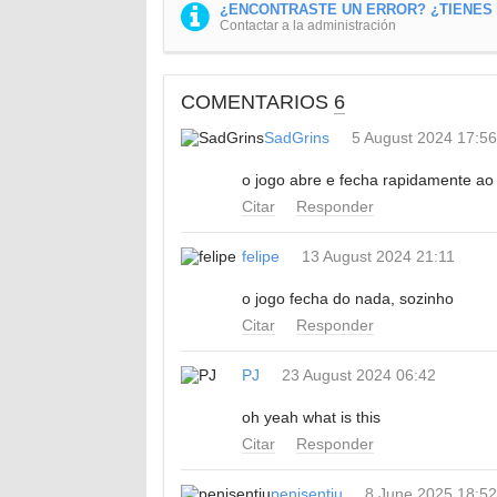
¿ENCONTRASTE UN ERROR? ¿TIENES U
Contactar a la administración
COMENTARIOS
6
SadGrins
5 August 2024 17:56
o jogo abre e fecha rapidamente ao i
Citar
Responder
felipe
13 August 2024 21:11
o jogo fecha do nada, sozinho
Citar
Responder
PJ
23 August 2024 06:42
oh yeah what is this
Citar
Responder
penisentiu
8 June 2025 18:52