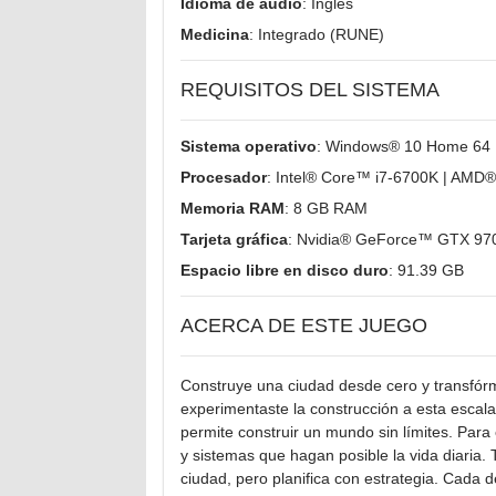
Idioma de audio
: Inglés
Medicina
: Integrado (RUNE)
REQUISITOS DEL SISTEMA
Sistema operativo
: Windows® 10 Home 64 
Procesador
: Intel® Core™ i7-6700K | AM
Memoria RAM
: 8 GB RAM
Tarjeta gráfica
: Nvidia® GeForce™ GTX 97
Espacio libre en disco duro
: 91.39 GB
ACERCA DE ESTE JUEGO
Construye una ciudad desde cero y transfórm
experimentaste la construcción a esta escala.
permite construir un mundo sin límites. Para 
y sistemas que hagan posible la vida diaria.
ciudad, pero planifica con estrategia. Cada 