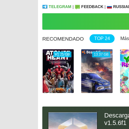
TELEGRAM
|
FEEDBACK
|
RUSSIA
RECOMENDADO
TOP 24
Más
9.31 GB
61.25 GB
13.37 GB
Descargar
v1.5.6f1