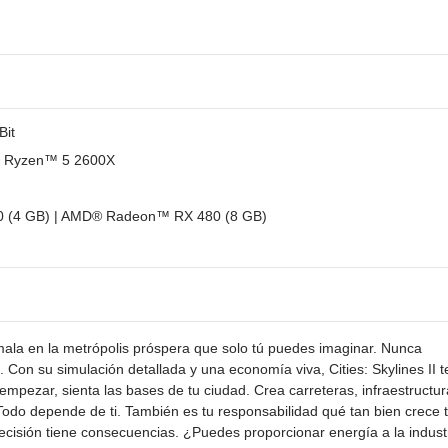
Bit
D® Ryzen™ 5 2600X
0 (4 GB) | AMD® Radeon™ RX 480 (8 GB)
ala en la metrópolis próspera que solo tú puedes imaginar. Nunca
 Con su simulación detallada y una economía viva, Cities: Skylines II t
empezar, sienta las bases de tu ciudad. Crea carreteras, infraestructu
 Todo depende de ti. También es tu responsabilidad qué tan bien crece 
decisión tiene consecuencias. ¿Puedes proporcionar energía a la indust