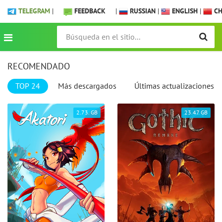
TELEGRAM
|
FEEDBACK
|
RUSSIAN
|
ENGLISH
|
CH
RECOMENDADO
TOP 24
Más descargados
Últimas actualizaciones
2.73. GB
23.47 GB