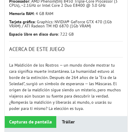
Procesador
: AMD Phenom(tm) 8450 Triple-Core Processor (3
CPUs), ~2.1GHz or Intel Core 2 Duo E8400 @ 3.0 GHz
Memoria RAM
: 4 GB RAM
Tarjeta gráfica
: Graphics: NVIDIA® GeForce GTX 470 (1Gb
VRAM) / ATI Radeon TM HD 6870 (1Gb VRAM)
Espacio libre en disco duro
: 7.22 GB
ACERCA DE ESTE JUEGO
La Maldición de los Rostros — un mundo donde mostrar tu
cara significa muerte instantánea. La humanidad estuvo al
borde de la extinción. Después de 264 años de la “Era de la
Soledad”, surgió un símbolo de esperanza — las Máscaras. El
origen de la maldición sigue siendo un misterio, pero muchos
viajeros aún buscan su fuente para descubrir la verdad.
¿Romperás la maldición y liberarás al mundo, o usarás su
poder para ti mismo? La elección es tuya.
Capturas de pantalla
Tráiler