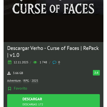
Descargar Verho - Curse of Faces | RePack
| v1.0
12.11.2025
/
1 748
/
0
2.6
3.66 GB
Adventure
/
RPG
/
2025
Favorito
DESCARGAR
TORRENT
DESCARGAS: 172