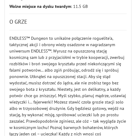
Wolne miejsce na dysku twardym
: 11.5 GB
O GRZE
ENDLESS™ Dungeon to unikalne połączenie roguelite’a,
taktycznej akcji i obrony wieży osadzone w nagradzanym
uniwersum ENDLESS™. Wyrusz na opuszczoną stację
kosmiczną sam lub z przyjaciółmi w trybie kooperacji, zwerbuj
rozbitków i broń swojego kryształu przed niekończącymi się
falami potworów… albo zgiń próbując, odrodź się i spróbuj
ponownie. Utknąłeś na opuszczonej stacji. Aby się stąd
wydostać, musisz dotrzeć do Jądra, ale nie zrobisz tego bez
swojego bota z kryształu. Niestety, jest on delikatny, a każdy
potwór chce go zniszczyć. Myśl szybko, planuj mądrze, ustawiaj
wieżyczki i… fajerwerki! Możesz stawić czoła grozie stacji solo
albo w trzyosobowej drużynie. Gdy będziesz gotowy, wejdź na
stację, by wykonać misję, spróbować ucieczki lub po prostu
zaszaleć. Prawdopodobnie zginiesz, ale cóż – tak wygląda życie
w kosmicznym lochu! Poznaj barwnych bohaterów, których
łączy jeden cel – ucieczka! Każdy z nich wnosi coś