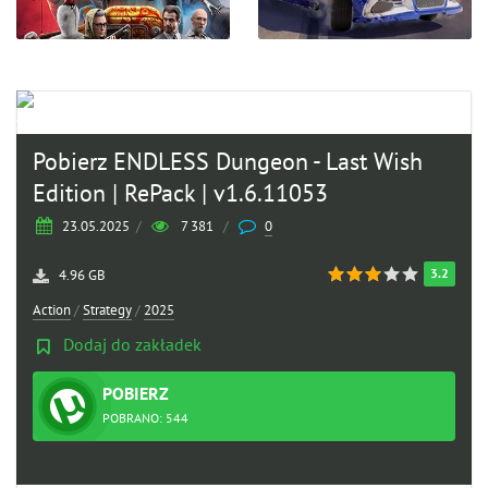
Pobierz ENDLESS Dungeon - Last Wish
Edition | RePack | v1.6.11053
23.05.2025
/
7 381
/
0
3.2
4.96 GB
Action
/
Strategy
/
2025
Dodaj do zakładek
POBIERZ
TORRENT
POBRANO: 544