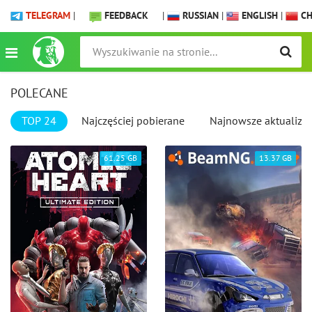
TELEGRAM
|
FEEDBACK
|
RUSSIAN
|
ENGLISH
|
CH
POLECANE
TOP 24
Najczęściej pobierane
Najnowsze aktualizac
61.25 GB
13.37 GB