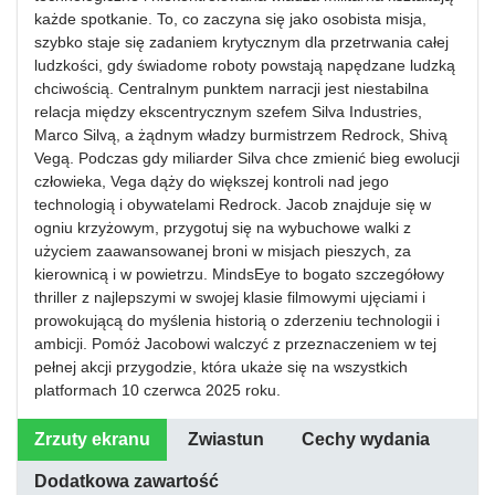
każde spotkanie. To, co zaczyna się jako osobista misja,
szybko staje się zadaniem krytycznym dla przetrwania całej
ludzkości, gdy świadome roboty powstają napędzane ludzką
chciwością. Centralnym punktem narracji jest niestabilna
relacja między ekscentrycznym szefem Silva Industries,
Marco Silvą, a żądnym władzy burmistrzem Redrock, Shivą
Vegą. Podczas gdy miliarder Silva chce zmienić bieg ewolucji
człowieka, Vega dąży do większej kontroli nad jego
technologią i obywatelami Redrock. Jacob znajduje się w
ogniu krzyżowym, przygotuj się na wybuchowe walki z
użyciem zaawansowanej broni w misjach pieszych, za
kierownicą i w powietrzu. MindsEye to bogato szczegółowy
thriller z najlepszymi w swojej klasie filmowymi ujęciami i
prowokującą do myślenia historią o zderzeniu technologii i
ambicji. Pomóż Jacobowi walczyć z przeznaczeniem w tej
pełnej akcji przygodzie, która ukaże się na wszystkich
platformach 10 czerwca 2025 roku.
Zrzuty ekranu
Zwiastun
Cechy wydania
Dodatkowa zawartość