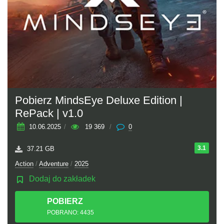
Pobierz MindsEye Deluxe Edition |
RePack | v1.0
10.06.2025
/
19 369
/
0
3.1
37.21 GB
Action
/
Adventure
/
2025
Dodaj do zakładek
POBIERZ
TORRENT
POBRANO: 4435