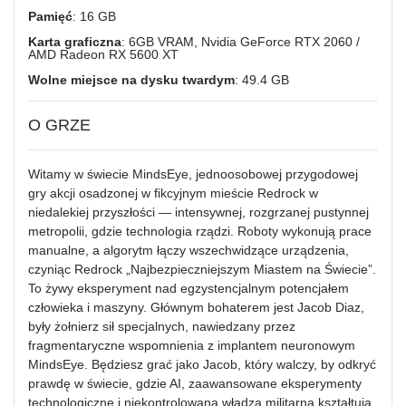
Pamięć
: 16 GB
Karta graficzna
: 6GB VRAM, Nvidia GeForce RTX 2060 /
AMD Radeon RX 5600 XT
Wolne miejsce na dysku twardym
: 49.4 GB
O GRZE
Witamy w świecie MindsEye, jednoosobowej przygodowej
gry akcji osadzonej w fikcyjnym mieście Redrock w
niedalekiej przyszłości — intensywnej, rozgrzanej pustynnej
metropolii, gdzie technologia rządzi. Roboty wykonują prace
manualne, a algorytm łączy wszechwidzące urządzenia,
czyniąc Redrock „Najbezpieczniejszym Miastem na Świecie”.
To żywy eksperyment nad egzystencjalnym potencjałem
człowieka i maszyny. Głównym bohaterem jest Jacob Diaz,
były żołnierz sił specjalnych, nawiedzany przez
fragmentaryczne wspomnienia z implantem neuronowym
MindsEye. Będziesz grać jako Jacob, który walczy, by odkryć
prawdę w świecie, gdzie AI, zaawansowane eksperymenty
technologiczne i niekontrolowana władza militarna kształtują