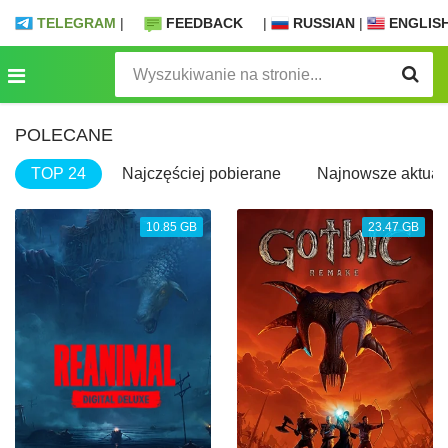
TELEGRAM
|
FEEDBACK
|
RUSSIAN
|
ENGLIS
POLECANE
TOP 24
Najczęściej pobierane
Najnowsze aktuali
10.85 GB
23.47 GB