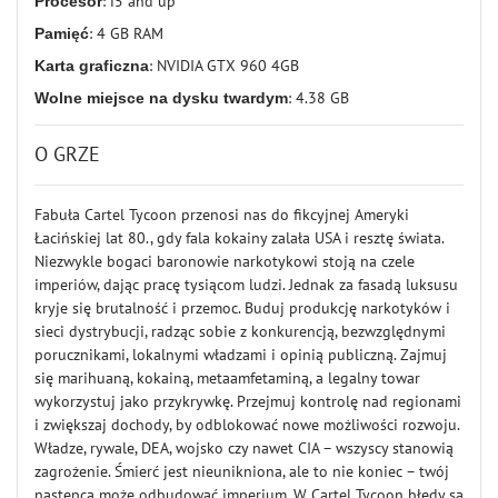
Procesor
: i5 and up
Pamięć
: 4 GB RAM
Karta graficzna
: NVIDIA GTX 960 4GB
Wolne miejsce na dysku twardym
: 4.38 GB
O GRZE
Fabuła Cartel Tycoon przenosi nas do fikcyjnej Ameryki
Łacińskiej lat 80., gdy fala kokainy zalała USA i resztę świata.
Niezwykle bogaci baronowie narkotykowi stoją na czele
imperiów, dając pracę tysiącom ludzi. Jednak za fasadą luksusu
kryje się brutalność i przemoc. Buduj produkcję narkotyków i
sieci dystrybucji, radząc sobie z konkurencją, bezwzględnymi
porucznikami, lokalnymi władzami i opinią publiczną. Zajmuj
się marihuaną, kokainą, metaamfetaminą, a legalny towar
wykorzystuj jako przykrywkę. Przejmuj kontrolę nad regionami
i zwiększaj dochody, by odblokować nowe możliwości rozwoju.
Władze, rywale, DEA, wojsko czy nawet CIA – wszyscy stanowią
zagrożenie. Śmierć jest nieunikniona, ale to nie koniec – twój
następca może odbudować imperium. W Cartel Tycoon błędy są