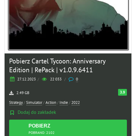
Pobierz Cartel Tycoon: Anniversary
Edition | RePack | v1.0.9.6411
27.12.2023
/
22 033
/
0
3.9
2.49 GB
Strategy
/
Simulator
/
Action
/
Indie
/
2022
Dodaj do zakładek
POBIERZ
TORRENT
POBRANO: 2102