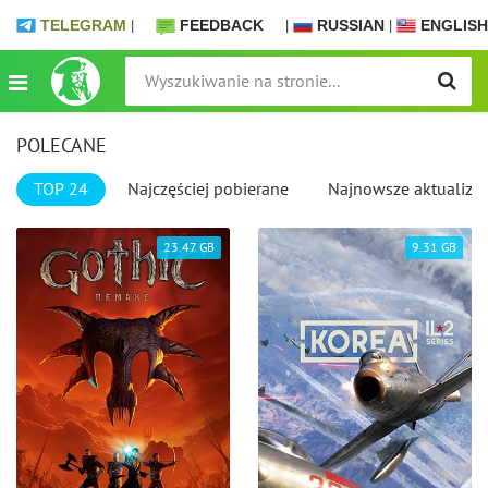
TELEGRAM
|
FEEDBACK
|
RUSSIAN
|
ENGLISH
POLECANE
TOP 24
Najczęściej pobierane
Najnowsze aktualizac
23.47 GB
9.31 GB