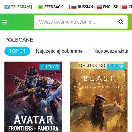
TELEGRAM
|
FEEDBACK
|
RUSSIAN
|
ENGLISH
|
CH
POLECANE
TOP 24
Najczęściej pobierane
Najnowsze aktuali
114.79 GB
24.04 GB