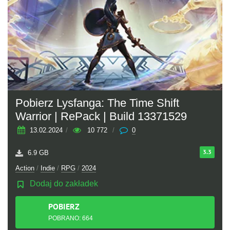
Pobierz Lysfanga: The Time Shift
Warrior | RePack | Build 13371529
13.02.2024
/
10 772
/
0
3.3
6.9 GB
Action
/
Indie
/
RPG
/
2024
Dodaj do zakładek
POBIERZ
TORRENT
POBRANO: 664