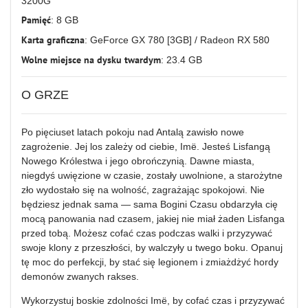
3200G
Pamięć
: 8 GB
Karta graficzna
: GeForce GX 780 [3GB] / Radeon RX 580
Wolne miejsce na dysku twardym
: 23.4 GB
O GRZE
Po pięciuset latach pokoju nad Antalą zawisło nowe
zagrożenie. Jej los zależy od ciebie, Imë. Jesteś Lisfangą
Nowego Królestwa i jego obrończynią. Dawne miasta,
niegdyś uwięzione w czasie, zostały uwolnione, a starożytne
zło wydostało się na wolność, zagrażając spokojowi. Nie
będziesz jednak sama — sama Bogini Czasu obdarzyła cię
mocą panowania nad czasem, jakiej nie miał żaden Lisfanga
przed tobą. Możesz cofać czas podczas walki i przyzywać
swoje klony z przeszłości, by walczyły u twego boku. Opanuj
tę moc do perfekcji, by stać się legionem i zmiażdżyć hordy
demonów zwanych rakses.
Wykorzystuj boskie zdolności Imë, by cofać czas i przyzywać