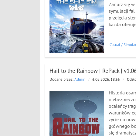
Zanurz się w
symulacji fa
przejęcia ste
każda oferuj
Casual
/
Simula
Hail to the Rainbow | RePack | v1.0
Dodane przez:
Admin
/
6.02.2026, 18:55
/
Odsł
Historia osa
niebezpieczn
ocaleńcy tra
warunków egzy
życie na nowo
głównego boha
się dramatycz