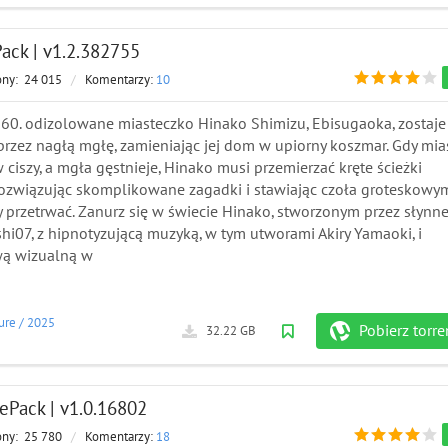
Pack | v1.2.382755
ony:
24 015
/
Komentarzy:
10
t 60. odizolowane miasteczko Hinako Shimizu, Ebisugaoka, zostaje
przez nagłą mgłę, zamieniając jej dom w upiorny koszmar. Gdy mia
 ciszy, a mgła gęstnieje, Hinako musi przemierzać kręte ścieżki
rozwiązując skomplikowane zagadki i stawiając czoła groteskowy
 przetrwać. Zanurz się w świecie Hinako, stworzonym przez słynn
hi07, z hipnotyzującą muzyką, w tym utworami Akiry Yamaoki, i
wą wizualną w
ure
/
2025
Pobierz torre
32.22 GB
RePack | v1.0.16802
ony:
25 780
/
Komentarzy:
18