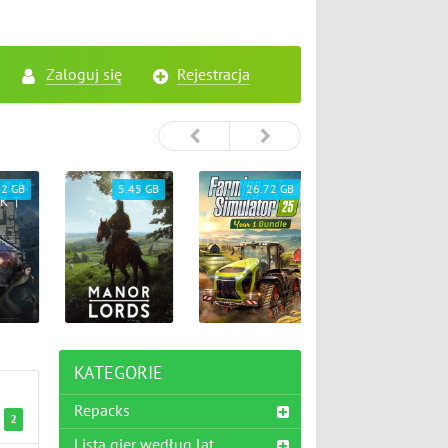
Zaloguj się
Rejestracja
2 GB
5.45 GB
26.72 GB
65.33 GB
KATEGORIE
Repacks
2
Lista gier według lat