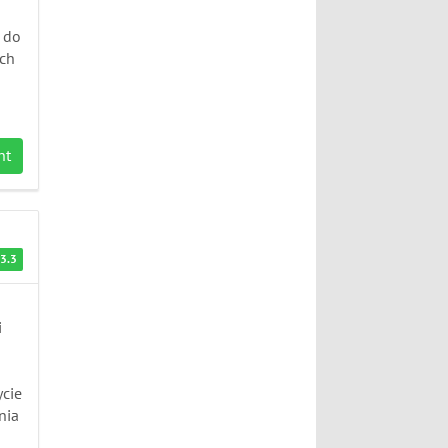
 do
ych
nt
3.3
i
ycie
nia