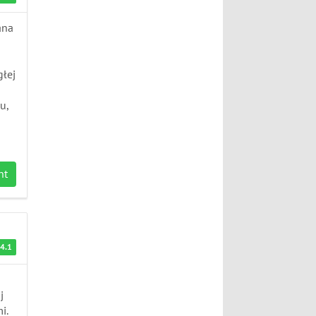
ana
głej
u,
nt
4.1
j
i.