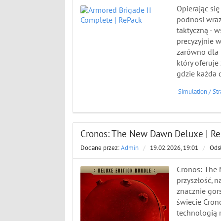
Opierając si
podnosi wraże
taktyczną - 
precyzyjnie 
zarówno dla 
który oferuj
gdzie każda 
Simulation
/
Str
Cronos: The New Dawn Deluxe | R
Dodane przez:
Admin
/
19.02.2026, 19:01
/
Ods
Cronos: The 
przyszłość, n
znacznie gors
świecie Cron
technologią r