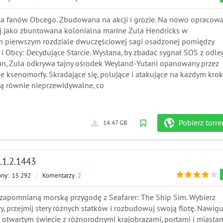
a fanów Obcego. Zbudowana na akcji i grozie. Na nowo opracow
aj jako zbuntowana kolonialna marine Zula Hendricks w
m pierwszym rozdziale dwuczęściowej sagi osadzonej pomiędzy
i Obcy: Decydujące Starcie. Wysłana, by zbadać sygnał SOS z odle
an, Zula odkrywa tajny ośrodek Weyland-Yutani opanowany przez
e ksenomorfy. Skradające się, polujące i atakujące na każdym krok
ą równie nieprzewidywalne, co
Pobierz torre
14.47 GB
0.1.2.1443
ony:
15 292
/
Komentarzy:
2
zapomnianą morską przygodę z Seafarer: The Ship Sim. Wybierz
ry, przejmij stery różnych statków i rozbudowuj swoją flotę. Nawigu
 otwartym świecie z różnorodnymi krajobrazami, portami i miastam