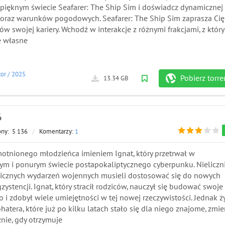
 pięknym świecie Seafarer: The Ship Sim i doświadcz dynamicznej
l oraz warunków pogodowych. Seafarer: The Ship Sim zaprasza Cię
rów swojej kariery. Wchodź w interakcje z różnymi frakcjami, z któr
e własne
tor
/
2025
Pobierz torre
13.34 GB
6
ony:
5 136
/
Komentarzy:
1
motnionego młodzieńca imieniem Ignat, który przetrwał w
ym i ponurym świecie postapokaliptycznego cyberpunku. Nieliczn
gicznych wydarzeń wojennych musieli dostosować się do nowych
stencji. Ignat, który stracił rodziców, nauczył się budować swoje
 i zdobył wiele umiejętności w tej nowej rzeczywistości. Jednak ż
tera, które już po kilku latach stało się dla niego znajome, zmie
nie, gdy otrzymuje