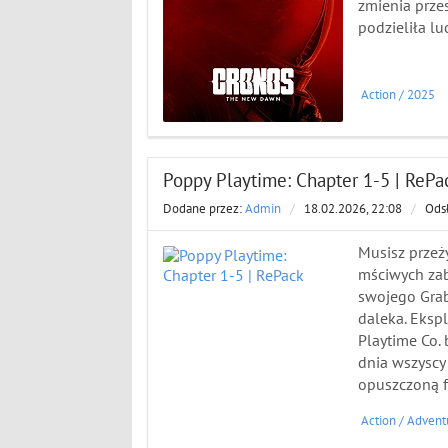
zmienia przes
podzieliła l
Action
/
2025
Poppy Playtime: Chapter 1-5 | RePa
Dodane przez:
Admin
/
18.02.2026, 22:08
/
Ods
Musisz przeż
mściwych zab
swojego Grab
daleka. Eksplo
Playtime Co.
dnia wszyscy 
opuszczoną f
Action
/
Advent