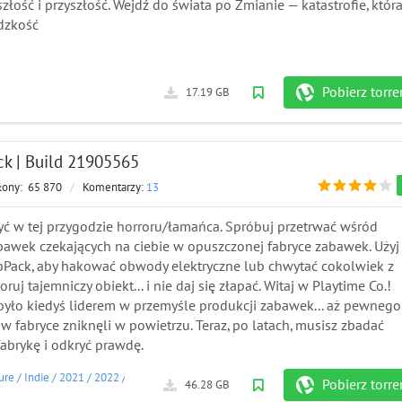
złość i przyszłość. Wejdź do świata po Zmianie — katastrofie, któr
udzkość
Pobierz torre
17.19 GB
ck | Build 21905565
łony:
65 870
/
Komentarzy:
13
yć w tej przygodzie horroru/łamańca. Spróbuj przetrwać wśród
awek czekających na ciebie w opuszczonej fabryce zabawek. Użyj
Pack, aby hakować obwody elektryczne lub chwytać cokolwiek z
ruj tajemniczy obiekt... i nie daj się złapać. Witaj w Playtime Co.!
 było kiedyś liderem w przemyśle produkcji zabawek... aż pewnego
w fabryce zniknęli w powietrzu. Teraz, po latach, musisz zbadać
abrykę i odkryć prawdę.
ure
/
Indie
/
2021
/
2022
/
2024
/
2025
/
Najczęściej pobierane
Pobierz torre
46.28 GB