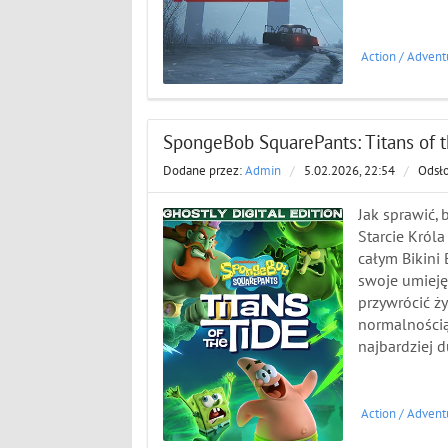
Action
/
Advent
SpongeBob SquarePants: Titans of the
Dodane przez:
Admin
/
5.02.2026, 22:54
/
Odsł
Jak sprawić,
Starcie Król
całym Bikini
swoje umieję
przywrócić 
normalnością
najbardziej 
Action
/
Advent