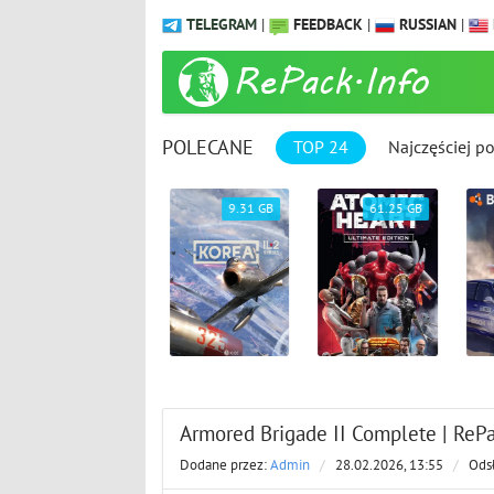
TELEGRAM
|
FEEDBACK
|
RUSSIAN
|
POLECANE
TOP 24
Najczęściej p
23.47 GB
9.31 GB
61.25 GB
Armored Brigade II Complete | RePa
Dodane przez:
Admin
/
28.02.2026, 13:55
/
Ods