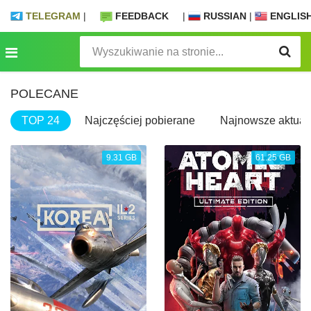
TELEGRAM
|
FEEDBACK
|
RUSSIAN
|
ENGLIS
POLECANE
TOP 24
Najczęściej pobierane
Najnowsze aktuali
9.31 GB
61.25 GB