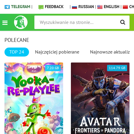
TELEGRAM
|
FEEDBACK
|
RUSSIAN
|
ENGLISH
|
CH
POLECANE
TOP 24
Najczęściej pobierane
Najnowsze aktualizac
7.20 GB
114.79 GB