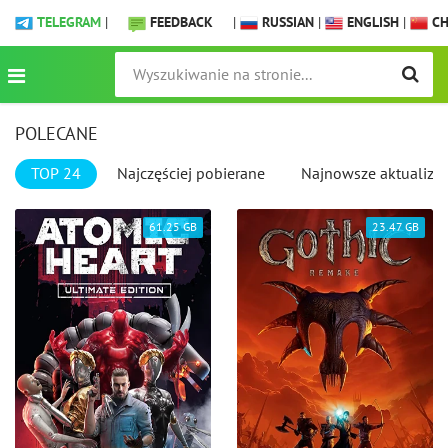
TELEGRAM
|
FEEDBACK
|
RUSSIAN
|
ENGLISH
|
CH
POLECANE
TOP 24
Najczęściej pobierane
Najnowsze aktualizac
61.25 GB
23.47 GB