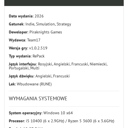
Data wydania
: 2026
Gatunek
: Indie, Simulation, Strategy
Deweloper
: Piraknights Games
Wydawca
: Team17
Wersja gry
: v1.0.2.519
Typ wydania
: RePack
Język interfejsu
: Rosyjski, Angielski, Francuski, Niemiecki,
Portugalski, Multi
Język dźwięku
: Angielski, Francuski
Lek
: Wbudowane (RUNE)
WYMAGANIA SYSTEMOWE
System operacyjny
: Windows 10 x64
Procesor
: i5 10400 (6 x 2.9GHz) / Ryzen 5 3600 (6 x 3.6GHz)