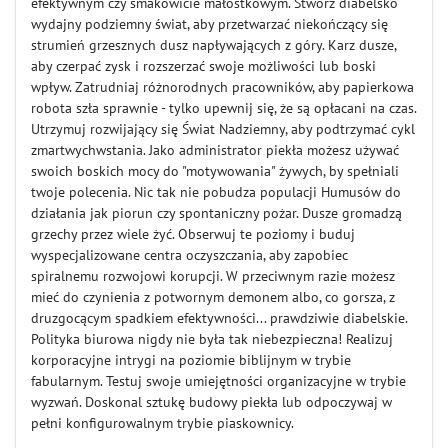
efektywnym czy smakowicie małostkowym. Stwórz diabelsko
wydajny podziemny świat, aby przetwarzać niekończący się
strumień grzesznych dusz napływających z góry. Karz dusze,
aby czerpać zysk i rozszerzać swoje możliwości lub boski
wpływ. Zatrudniaj różnorodnych pracowników, aby papierkowa
robota szła sprawnie - tylko upewnij się, że są opłacani na czas.
Utrzymuj rozwijający się Świat Nadziemny, aby podtrzymać cykl
zmartwychwstania. Jako administrator piekła możesz używać
swoich boskich mocy do "motywowania" żywych, by spełniali
twoje polecenia. Nic tak nie pobudza populacji Humusów do
działania jak piorun czy spontaniczny pożar. Dusze gromadzą
grzechy przez wiele żyć. Obserwuj te poziomy i buduj
wyspecjalizowane centra oczyszczania, aby zapobiec
spiralnemu rozwojowi korupcji. W przeciwnym razie możesz
mieć do czynienia z potwornym demonem albo, co gorsza, z
druzgocącym spadkiem efektywności... prawdziwie diabelskie.
Polityka biurowa nigdy nie była tak niebezpieczna! Realizuj
korporacyjne intrygi na poziomie biblijnym w trybie
fabularnym. Testuj swoje umiejętności organizacyjne w trybie
wyzwań. Doskonal sztukę budowy piekła lub odpoczywaj w
pełni konfigurowalnym trybie piaskownicy.