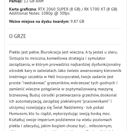
Pamięć
: 12 GB RAM
Karta graficzna
: RTX 2060 SUPER (8 GB) / RX 5700 XT (8 GB)
Additional Notes: 1080p @ 30fps
Wolne miejsce na dysku twardym
: 9.87 GB
O GRZE
Piekło jest pełne. Biurokracja jest wieczna. A ty jesteś u steru.
Sintopia to mroczna, komediowa strategia i symulator
zarządzania, w którym prowadzisz najbardziej dysfunkcjonalny
ośrodek kary w zaświatach. Jako świeżo awansowany kierownik
średniego szczebla w Hell Incorporated, twoje zadanie jest
proste: "reedukować" grzeszników, wskrzeszać tych godnych i
zamienić wieczne potępienie w zoptymalizowaną maszynę
biznesową. Buduj ośrodki przetwarzania grzechów, doskonal
ich automatyzację, zarządzaj piekielnymi "pracownikami" i
utrzymuj rozwijający się Świat Nadziemny - lub pokaż
Humusom, kto tu rządzi, wykorzystując swoją boską moc.
Kształtuj swoje imperium podziemne na wielu poziomach
piekła i zdecyduj, jakim bogiem chcesz być... miłosiernym,