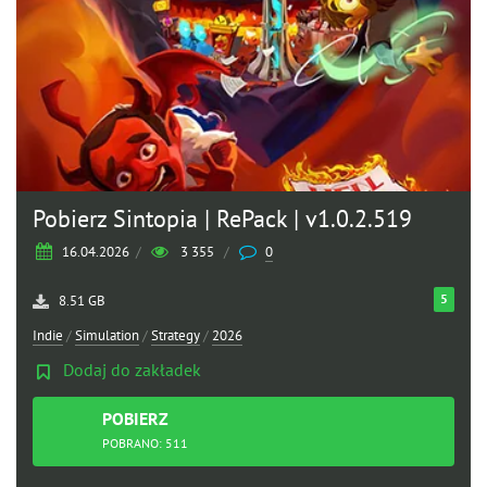
Pobierz Sintopia | RePack | v1.0.2.519
16.04.2026
/
3 355
/
0
5
8.51 GB
Indie
/
Simulation
/
Strategy
/
2026
Dodaj do zakładek
POBIERZ
TORRENT
POBRANO: 511