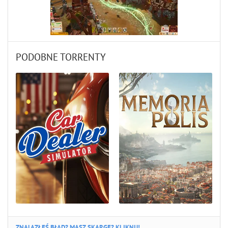
PODOBNE TORRENTY
ZNALAZŁEŚ BŁĄD? MASZ SKARGĘ? KLIKNIJ!