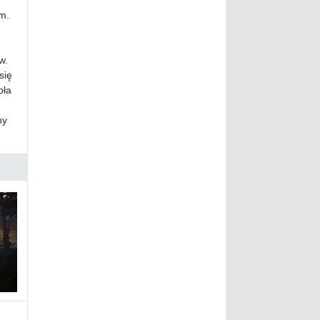
m.
w.
się
pła
hy