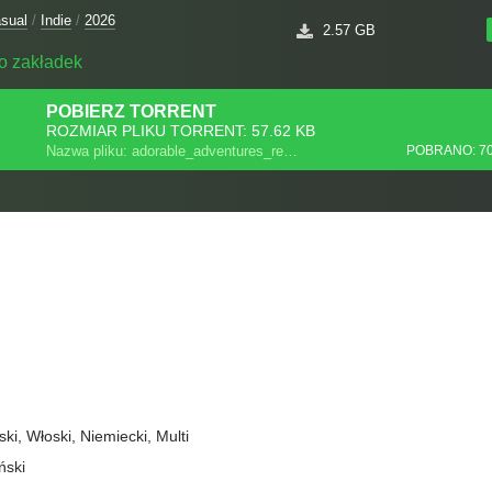
sual
/
Indie
/
2026
2.57 GB
o zakładek
POBIERZ
TORRENT
ROZMIAR PLIKU TORRENT: 57.62 KB
Nazwa pliku: adorable_adventures_repack.torrent
POBRANO: 7
ski, Włoski, Niemiecki, Multi
ński