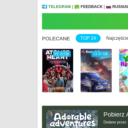
TELEGRAM
|
FEEDBACK
|
RUSSIA
POLECANE
TOP 24
Najczęście
9.31 GB
61.25 GB
13.37 GB
Pobierz 
Dodane przez