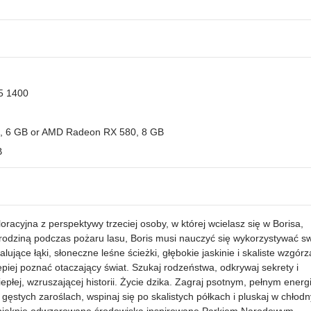
 5 1400
, 6 GB or AMD Radeon RX 580, 8 GB
B
racyjna z perspektywy trzeciej osoby, w której wcielasz się w Borisa,
rodziną podczas pożaru lasu, Boris musi nauczyć się wykorzystywać s
ujące łąki, słoneczne leśne ścieżki, głębokie jaskinie i skaliste wzgórz
piej poznać otaczający świat. Szukaj rodzeństwa, odkrywaj sekrety i
epłej, wzruszającej historii. Życie dzika. Zagraj psotnym, pełnym energi
 gęstych zaroślach, wspinaj się po skalistych półkach i pluskaj w chłod