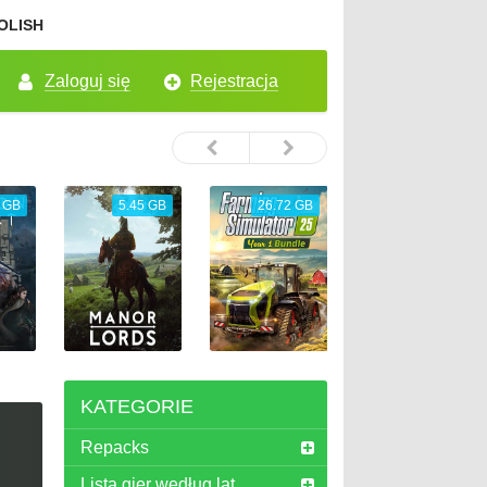
OLISH
Zaloguj się
Rejestracja
 GB
5.45 GB
26.72 GB
65.33 GB
KATEGORIE
Repacks
Lista gier według lat