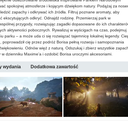
zepięknie odwzorowane środowiska inspirowane Parkiem Narodowym
rwać spokojnej atmosferze i kojącym dźwiękom natury. Podążaj za nose
ledzić zapachy i odkrywać ich źródła. Filtruj poznane aromaty, aby
ć ekscytujących odkryć. Odnajdź rodzinę. Przemierzaj park w
 wspólnej przygody, rozwiązując zagadki dopasowane do ich charakteró
nych aktywności pobocznych. Rywalizuj w wyścigach na czas, podejmuj 
u parku – a może uda ci się rozwiązać tajemnicę lokalnej legendy. Cie
, poprowadził cię przez podróż Borisa pełną rozwoju i samopoznania
dźwiękowieniu. Odnów więź z naturą. Odszukaj i zbierz wszystkie zapac
 w dzienniku Maxime’a i ozdobić Borisa uroczymi akcesoriami.
y wydania
Dodatkowa zawartość