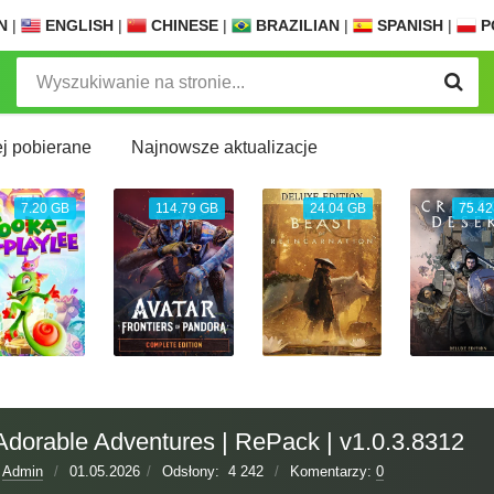
N
|
ENGLISH
|
CHINESE
|
BRAZILIAN
|
SPANISH
|
P
j pobierane
Najnowsze aktualizacje
7.20 GB
114.79 GB
24.04 GB
75.42
Adorable Adventures | RePack | v1.0.3.8312
:
Admin
/
01.05.2026
/
Odsłony:
4 242
/
Komentarzy:
0