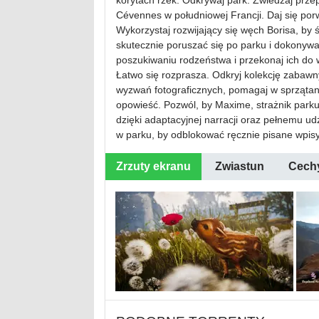
korytach rzek. Odkrywaj park. Zwiedzaj pr
Cévennes w południowej Francji. Daj się po
Wykorzystaj rozwijający się węch Borisa, by ś
skutecznie poruszać się po parku i dokonywa
poszukiwaniu rodzeństwa i przekonaj ich do
Łatwo się rozprasza. Odkryj kolekcję zabaw
wyzwań fotograficznych, pomagaj w sprzątani
opowieść. Pozwól, by Maxime, strażnik parku
dzięki adaptacyjnej narracji oraz pełnemu u
w parku, by odblokować ręcznie pisane wpisy
Zrzuty ekranu
Zwiastun
Cech