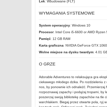
Lek
: Wbudowane (FLT)
WYMAGANIA SYSTEMOWE
System operacyjny
: Windows 10
Procesor
: Intel Core i5-6600 or AMD Ryzen
Pamięć
: 12 GB RAM
Karta graficzna
: NVIDIA GeForce GTX 1060
Wolne miejsce na dysku twardym
: 4.01 G
O GRZE
Adorable Adventures to relaksująca gra eksplo
ciekawego młodego dzika. Po rozdzieleniu z 
nos, by ponownie ich odnaleźć. Przemierzaj fal
rozpoznawaj zapachy i podążaj tropami, by le
poszerzaj swoją bibliotekę zapachów na tle ci
warchlakiem. Biegaj przez otwarte pola, ryj w