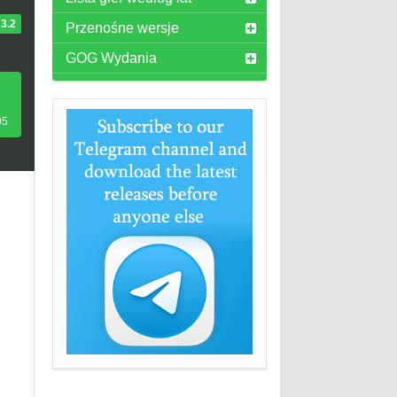
3.2
Przenośne wersje
GOG Wydania
05