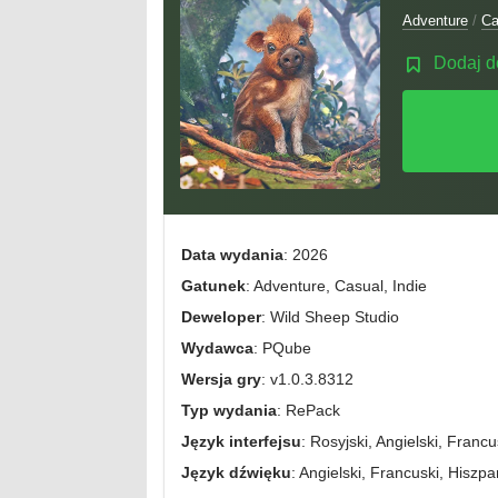
Adventure
/
Ca
Dodaj d
Data wydania
: 2026
Gatunek
: Adventure, Casual, Indie
Deweloper
: Wild Sheep Studio
Wydawca
: PQube
Wersja gry
: v1.0.3.8312
Typ wydania
: RePack
Język interfejsu
: Rosyjski, Angielski, Francu
Język dźwięku
: Angielski, Francuski, Hiszpa