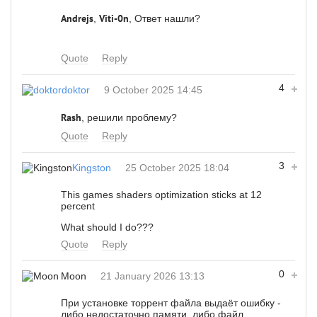
Andrejs
,
Viti-0n
, Ответ нашли?
Quote
Reply
4
doktor
9 October 2025 14:45
Rash
, решили проблему?
Quote
Reply
3
Kingston
25 October 2025 18:04
This games shaders optimization sticks at 12
percent
What should I do???
Quote
Reply
0
Moon
21 January 2026 13:13
При установке торрент файла выдаёт ошибку -
либо недостаточно памяти, либо файл