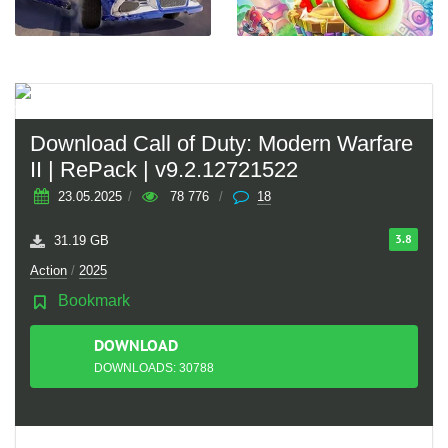
Download Call of Duty: Modern Warfare
II | RePack | v9.2.12721522
23.05.2025
/
78 776
/
18
3.8
31.19 GB
Action
/
2025
Bookmark
DOWNLOAD
TORRENT
DOWNLOADS: 30788