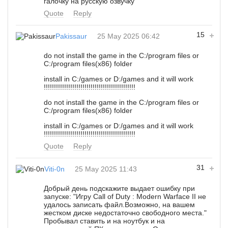
галочку на русскую озвучку
Quote
Reply
15
Pakissaur
25 May 2025 06:42
do not install the game in the C:/program files or
C:/program files(x86) folder
install in C:/games or D:/games and it will work
!!!!!!!!!!!!!!!!!!!!!!!!!!!!!!!!!!!!!!!!!!!!!
do not install the game in the C:/program files or
C:/program files(x86) folder
install in C:/games or D:/games and it will work
!!!!!!!!!!!!!!!!!!!!!!!!!!!!!!!!!!!!!!!!!!!!!
Quote
Reply
31
Viti-0n
25 May 2025 11:43
Добрый день подскажите выдает ошибку при
запуске: "Игру Call of Duty : Modern Warface II не
удалось записать файл.Возможно, на вашем
жестком диске недостаточно свободного места."
Пробывал ставить и на ноутбук и на