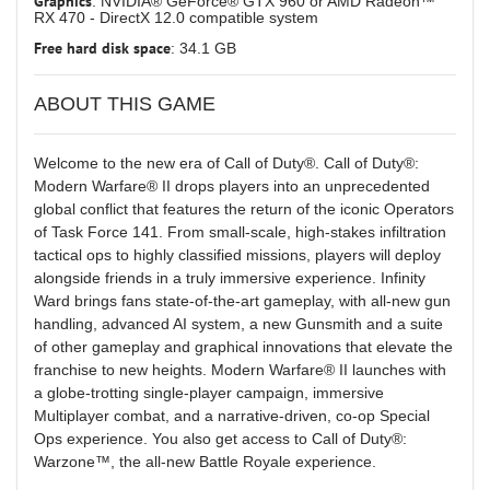
Graphics
: NVIDIA® GeForce® GTX 960 or AMD Radeon™
RX 470 - DirectX 12.0 compatible system
Free hard disk space
: 34.1 GB
ABOUT THIS GAME
Welcome to the new era of Call of Duty®. Call of Duty®:
Modern Warfare® II drops players into an unprecedented
global conflict that features the return of the iconic Operators
of Task Force 141. From small-scale, high-stakes infiltration
tactical ops to highly classified missions, players will deploy
alongside friends in a truly immersive experience. Infinity
Ward brings fans state-of-the-art gameplay, with all-new gun
handling, advanced AI system, a new Gunsmith and a suite
of other gameplay and graphical innovations that elevate the
franchise to new heights. Modern Warfare® II launches with
a globe-trotting single-player campaign, immersive
Multiplayer combat, and a narrative-driven, co-op Special
Ops experience. You also get access to Call of Duty®:
Warzone™, the all-new Battle Royale experience.