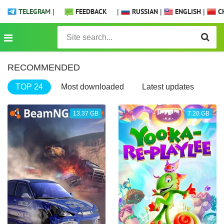
TELEGRAM
|
FEEDBACK
|
RUSSIAN
|
ENGLISH
|
CH
RECOMMENDED
TOP 24
Most downloaded
Latest updates
13.37 GB
7.20 GB