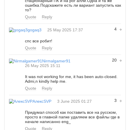
стационарный ПК и на рог алли.Одна и та же
ошибка.Подскажите есть ли вариант запустить как
то?
Quote
Reply
4
gogaq3
25 May 2025 17:37
спс все робит!
Quote
Reply
20
Nirmalgamer91
26 May 2025 15:11
It was not working for me, it has been auto-closed.
Admi,n kindly help me.
Quote
Reply
3
АлексSVP
3 June 2025 01:27
Придумал способ как поставить все на русском,
просто в главной папке удаляем все файлы где в
начале написанно eng_
Quote
Reply