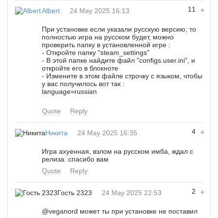
11
Albert
24 May 2025 16:13
При установке если указали русскую версию, то
полностью игра на русском будет, можно
проверить папку в установленной игре :
- Откройте папку "steam_settings"
- В этой папке найдите файл "configs.user.ini", и
откройте его в блокноте
- Измените в этом файле строчку с языком, чтобы
у вас получилось вот так :
language=russian
Quote
Reply
4
Никита
24 May 2025 16:35
Игра ахуенная, взлом на русском имба, ждал с
релиза. спасибо вам
Quote
Reply
2
Гость 2323
24 May 2025 22:53
@veganord
может ты при установке не поставил