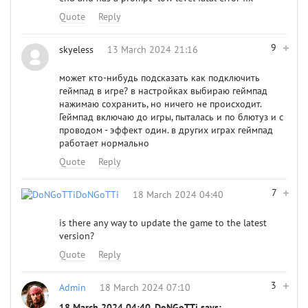
Quote
Reply
9
skyeless
13 March 2024 21:16
может кто-нибудь подсказать как подключить
геймпад в игре? в настройках выбираю геймпад
нажимаю сохранить, но ничего не происходит.
Геймпад включаю до игры, пыталась и по блютуз и с
проводом - эффект один. в других играх геймпад
работает нормально
Quote
Reply
7
DoNGoTTi
18 March 2024 04:40
is there any way to update the game to the latest
version?
Quote
Reply
3
Admin
18 March 2024 07:10
18 March 2024 04:40, DoNGoTTi says: