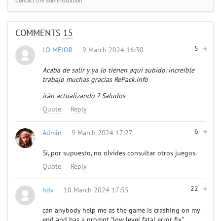
Contact the administration
COMMENTS
15
5
LO MEJOR
9 March 2024 16:30
Acaba de salir y ya lo tienen aquí subido. increíble
trabajo muchas gracias RePack.info
irán actualizando ? Saludos
Quote
Reply
6
Admin
9 March 2024 17:27
Sí, por supuesto, no olvides consultar otros juegos.
Quote
Reply
22
hdv
10 March 2024 17:55
can anybody help me as the game is crashing on my
end and has a prompt "low level fatal error fix"