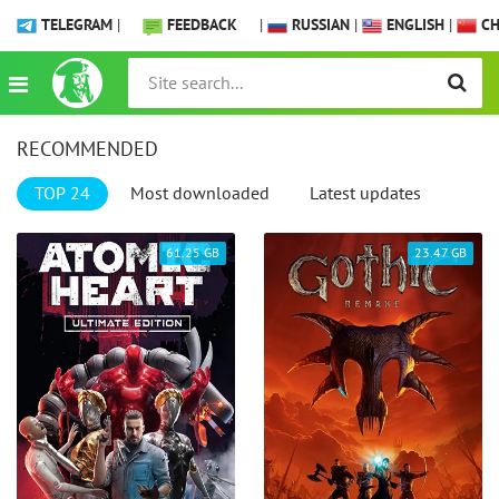
TELEGRAM
|
FEEDBACK
|
RUSSIAN
|
ENGLISH
|
CH
RECOMMENDED
TOP 24
Most downloaded
Latest updates
61.25 GB
23.47 GB