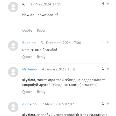
4
RJ
19 May 2024 17:19
How do i download it?
Quote
Reply
1
Rudolph
31 December 2024 17:06
мега ссылка Спасибо!
Quote
Reply
1
Mr_limbo
4 January 2025 15:20
skyeless
, может игра твой гейпад не поддерживает,
попробуй другой гейпад поставить( если есть)
Quote
Reply
1
digger36
2 March 2025 02:02
skyeless
, попробуй через scptoolkit,я так подключил