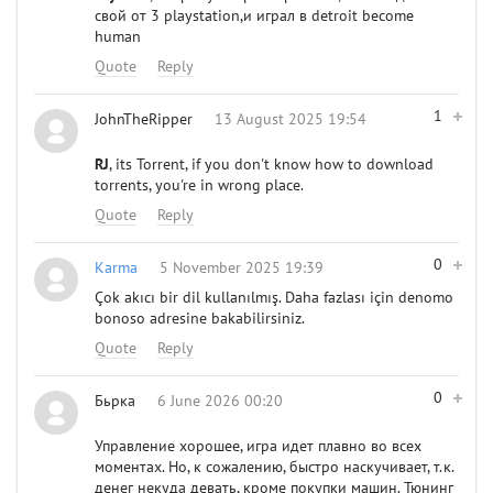
свой от 3 playstation,и играл в detroit become
human
Quote
Reply
1
JohnTheRipper
13 August 2025 19:54
RJ
, its Torrent, if you don't know how to download
torrents, you're in wrong place.
Quote
Reply
0
Karma
5 November 2025 19:39
Çok akıcı bir dil kullanılmış. Daha fazlası için denomo
bonoso adresine bakabilirsiniz.
Quote
Reply
0
Бьрка
6 June 2026 00:20
Управление хорошее, игра идет плавно во всех
моментах. Но, к сожалению, быстро наскучивает, т.к.
денег некуда девать, кроме покупки машин. Тюнинг