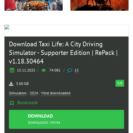
Download Taxi Life: A City Driving
Simulator - Supporter Edition | RePack |
v1.18.30464
15.11.2025
/
74 081
/
15
3.9
3.60 GB
Simulation
/
2024
/
Most downloaded
Bookmark
DOWNLOAD
TORRENT
DOWNLOADS: 39594