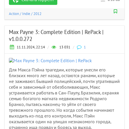
Action
/
Indie
/
2012
Max Payne 3: Complete Edition | RePack |
v1.0.0.272
11.11.2024, 22:14
/
13 031
/
1
Для Макса Пэйна трагедии, которые унесли его
близких много лет назад, остаются ранами, которые
не заживают. Бывший полицейский, почти утративший
себя и зависимый от обезболивающих, Макс
устраивается работать в Сан-Паулу, Бразилия, охраняя
семью богатого магната недвижимости Родриго
Бранко, пытаясь наконец-то уйти от своего
тревожного прошлого. Но когда события начинают
выходить из-под его контроля, Макс Пэйн
оказывается один на улицах незнакомого города,
отчаянно ища правду и борясь за выход.