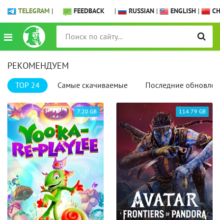
TELEGRAM
|
FEEDBACK
|
RUSSIAN
|
ENGLISH
|
CH
РЕКОМЕНДУЕМ
TOP 24
Самые скачиваемые
Последние обновлен
7.20 GB
114.79 GB