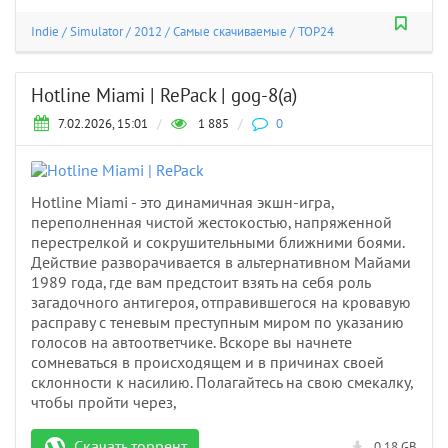
Indie
/
Simulator
/
2012
/
Самые скачиваемые
/
TOP24
Hotline Miami | RePack | gog-8(a)
7.02.2026, 15:01
/
1 885
/
0
Hotline Miami - это динамичная экшн-игра,
переполненная чистой жестокостью, напряженной
перестрелкой и сокрушительными ближними боями.
Действие разворачивается в альтернативном Майами
1989 года, где вам предстоит взять на себя роль
загадочного антигероя, отправившегося на кровавую
расправу с теневым преступным миром по указанию
голосов на автоответчике. Вскоре вы начнете
сомневаться в происходящем и в причинах своей
склонности к насилию. Полагайтесь на свою смекалку,
чтобы пройти через,
Скачать торрент
0.18 GB