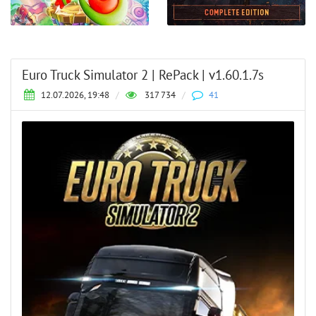
Euro Truck Simulator 2 | RePack | v1.60.1.7s
12.07.2026, 19:48
/
317 734
/
41