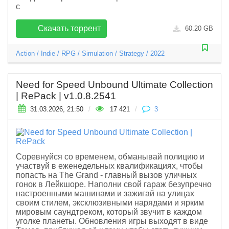
с
Скачать торрент
60.20 GB
Action
/
Indie
/
RPG
/
Simulation
/
Strategy
/
2022
Need for Speed Unbound Ultimate Collection
| RePack | v1.0.8.2541
31.03.2026, 21:50
/
17 421
/
3
Соревнуйся со временем, обманывай полицию и
участвуй в еженедельных квалификациях, чтобы
попасть на The Grand - главный вызов уличных
гонок в Лейкшоре. Наполни свой гараж безупречно
настроенными машинами и зажигай на улицах
своим стилем, эксклюзивными нарядами и ярким
мировым саундтреком, который звучит в каждом
уголке планеты. Обновления игры выходят в виде