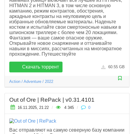
наемных убийц» включает все лучшее из HITMAN,
HITMAN 2 и HITMAN 3, в том числе основную
кампанию, режим контрактов, обострения,
аркадные контракты на неуловимую цель и
избранные обновляемые материалы. Наденьте
костюм и испытайте свои смертоносные навыки в
шпионском триллере с более чем 20 локациями.
Фантазия — ваше самое опасное оружие.
Открывайте новое снаряжение и оттачивайте
навыки в миссиях, рассчитанных на многократное
прохождение. Путешествуйте
Скачать торрент
60.55 GB
Action
/
Adventure
/
2022
Out of Ore | RePack | v0.31.4101
16.11.2025, 21:22
/
4 345
/
0
Вас отправляют на самую северную базу компании