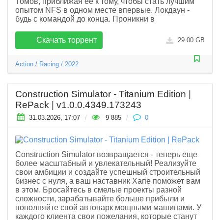
Томов, приближая её к тому, чтобы стать лучшим
опытом NFS в одном месте впервые. Локдаун -
будь с командой до конца. Проникни в
Скачать торрент
29.00 GB
Action
/
Racing
/
2022
Construction Simulator - Titanium Edition |
RePack | v1.0.0.4349.173243
31.03.2026, 17:07
/
9 885
/
0
Construction Simulator возвращается - теперь еще
более масштабный и увлекательный! Реализуйте
свои амбиции и создайте успешный строительный
бизнес с нуля, а ваш наставник Хапе поможет вам
в этом. Бросайтесь в смелые проекты разной
сложности, зарабатывайте больше прибыли и
пополняйте свой автопарк мощными машинами. У
каждого клиента свои пожелания, которые станут