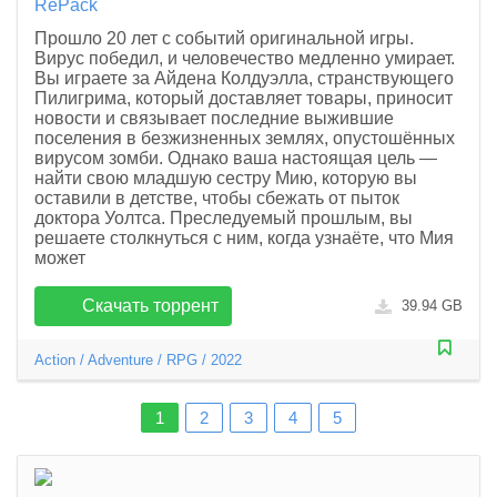
Прошло 20 лет с событий оригинальной игры.
Вирус победил, и человечество медленно умирает.
Вы играете за Айдена Колдуэлла, странствующего
Пилигрима, который доставляет товары, приносит
новости и связывает последние выжившие
поселения в безжизненных землях, опустошённых
вирусом зомби. Однако ваша настоящая цель —
найти свою младшую сестру Мию, которую вы
оставили в детстве, чтобы сбежать от пыток
доктора Уолтса. Преследуемый прошлым, вы
решаете столкнуться с ним, когда узнаёте, что Мия
может
Скачать торрент
39.94 GB
Action
/
Adventure
/
RPG
/
2022
1
2
3
4
5