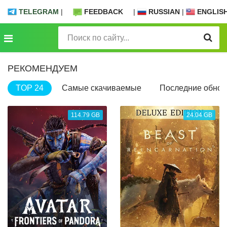
TELEGRAM
|
FEEDBACK
|
RUSSIAN
|
ENGLIS
РЕКОМЕНДУЕМ
TOP 24
Самые скачиваемые
Последние обнов
114.79 GB
24.04 GB