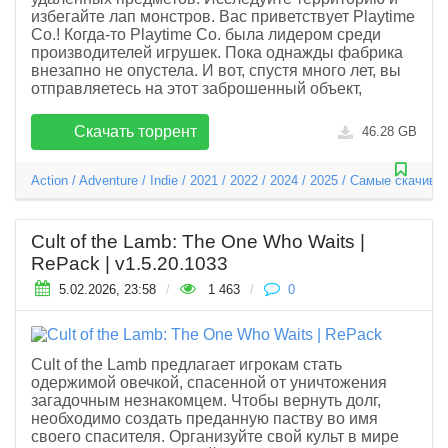
избегайте лап монстров. Вас приветствует Playtime
Co.! Когда-то Playtime Co. была лидером среди
производителей игрушек. Пока однажды фабрика
внезапно не опустела. И вот, спустя много лет, вы
отправляетесь на этот заброшенный объект,
Скачать торрент
46.28 GB
Action
/
Adventure
/
Indie
/
2021
/
2022
/
2024
/
2025
/
Самые скачива
Cult of the Lamb: The One Who Waits |
RePack | v1.5.20.1033
5.02.2026, 23:58
/
1 463
/
0
Cult of the Lamb предлагает игрокам стать
одержимой овечкой, спасенной от уничтожения
загадочным незнакомцем. Чтобы вернуть долг,
необходимо создать преданную паству во имя
своего спасителя. Организуйте свой культ в мире