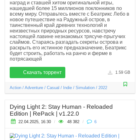
наград и ставшей хитом оригинальной игры,
нашедшей более 15 миллионов поклонников по
всему миру. Отправьтесь вместе с Беатрикс Лебо в
новое путешествие на Радужный остров, в
таинственный край древних технологий и
неизвестных природных ресурсов, навстречу
настоящей лавине незнакомых трясуче-прыгучих
слаймов. Стараясь разгадать секреты острова и
раскрыть его истинное предназначение, Беатрикс
будет строить, работать на ранчо и ферме в
потрясающей
Скачать торрент
1.59 GB
Action
/
Adventure
/
Casual
/
Indie
/
Simulation
/
2022
Dying Light 2: Stay Human - Reloaded
Edition | RePack | v1.22.0
22.04.2025, 16:30
/
48 382
/
6