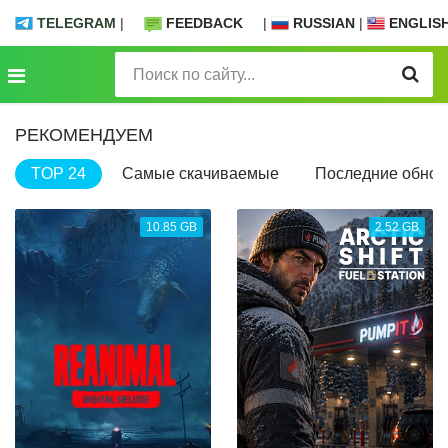
TELEGRAM
|
FEEDBACK
|
RUSSIAN
|
ENGLIS
РЕКОМЕНДУЕМ
TOP 24
Самые скачиваемые
Последние обнов
10.85 GB
2.52 GB