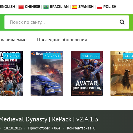
ENGLISH
|
CHINESE
|
BRAZILIAN
|
SPANISH
|
POLISH
скачиваемые
Последние обновления
61.25 GB
13.37 GB
114.79 GB
24.0
edieval Dynasty | RePack | v2.4.1.3
/
18.10.2025
/
Просмотров:
7 064
/
Комментариев:
0