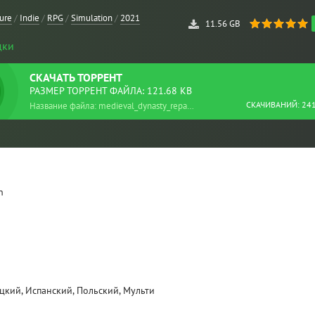
ure
/
Indie
/
RPG
/
Simulation
/
2021
11.56 GB
дки
СКАЧАТЬ
ТОРРЕНТ
РАЗМЕР ТОРРЕНТ ФАЙЛА: 121.68 KB
СКАЧИВАНИЙ: 24
Название файла: medieval_dynasty_repack.torrent
n
ецкий, Испанский, Польский, Мульти