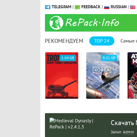
TELEGRAM
|
FEEDBACK
|
RUSSIAN
|
РЕКОМЕНДУЕМ
TOP 24
Самые 
23.47 GB
1.04 GB
9.31 GB
Скачать M
Залил:
Admin