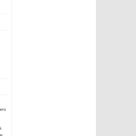
его
й
и,