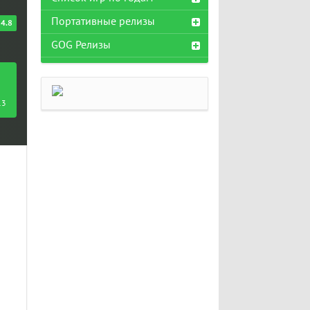
Портативные релизы
4.8
GOG Релизы
13