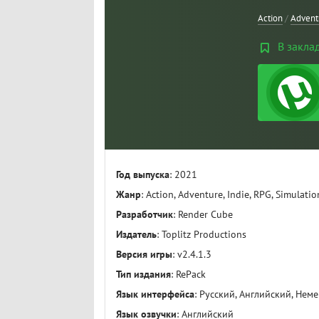
Action
/
Advent
В закла
Год выпуска
: 2021
Жанр
: Action, Adventure, Indie, RPG, Simulatio
Разработчик
: Render Cube
Издатель
: Toplitz Productions
Версия игры
: v2.4.1.3
Тип издания
: RePack
Язык интерфейса
: Русский, Английский, Нем
Язык озвучки
: Английский