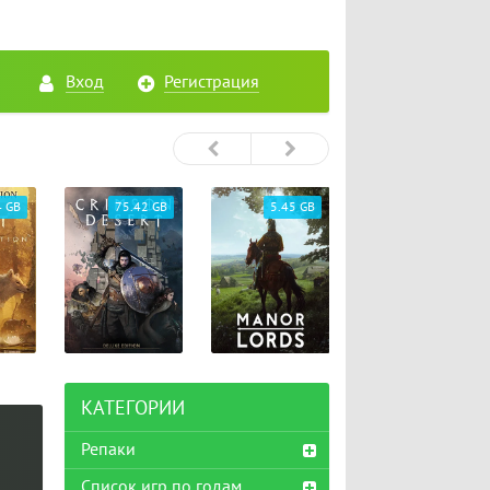
Вход
Регистрация
4 GB
75.42 GB
5.45 GB
26.72 GB
КАТЕГОРИИ
Репаки
Список игр по годам