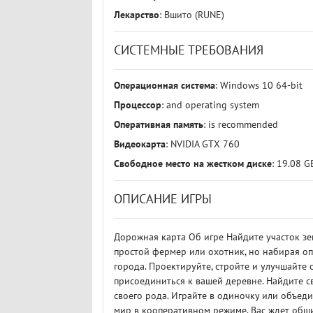
Лекарство
: Вшито (RUNE)
СИСТЕМНЫЕ ТРЕБОВАНИЯ
Операционная система
: Windows 10 64-bit
Процессор
: and operating system
Оперативная память
: is recommended
Видеокарта
: NVIDIA GTX 760
Свободное место на жестком диске
: 19.08 G
ОПИСАНИЕ ИГРЫ
Дорожная карта Об игре Найдите участок зе
простой фермер или охотник, но набирая опы
города. Проектируйте, стройте и улучшайт
присоединиться к вашей деревне. Найдите 
своего рода. Играйте в одиночку или объед
мир в кооперативном режиме. Вас ждет обш