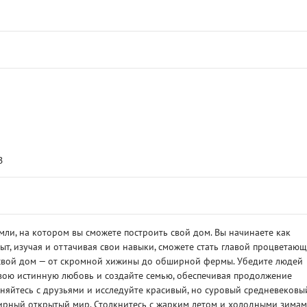
B
мли, на котором вы сможете построить свой дом. Вы начинаете как
т, изучая и оттачивая свои навыки, сможете стать главой процветающ
е свой дом — от скромной хижины до обширной фермы. Убедите людей
свою истинную любовь и создайте семью, обеспечивая продолжение
иняйтесь с друзьями и исследуйте красивый, но суровый средневековы
ирный открытый мир. Столкнитесь с жарким летом и холодными зимам