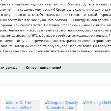
ные не испытывали недостатка в чем-либо. Medieval Dynasty захватит 
гружения в средневековую эпоху! Сразитесь с сезонами: следите за т
и и не умирали от жажды. Охотьтесь на диких животных, сажайте урож
и ко всему. Всё в ваших руках: без подходящих инструментов далеко 
ор урожая или строительство. Но будьте осторожны с износом, чтобы ва
сте. Живите и учитесь: развивайте своего персонажа, специализируйт
, взаимодействуя с NPC, заботясь о своей семье, исследуя живописный
ите деревню: вы одновременно являетесь градостроителем, строителе
авляйте жителями, собирайте ресурсы, производите товары и торгуйте
ть. Средневековый мир с его опасностями и великолепными пейзажами
ти релиза
Список дополнений