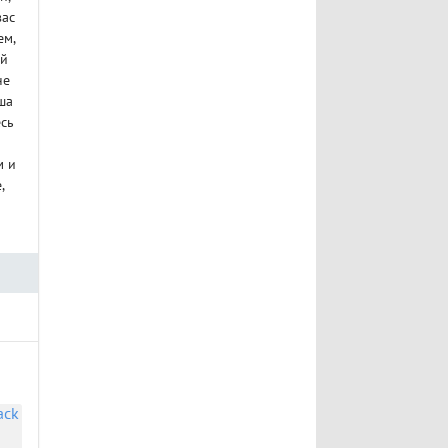
вас
ем,
ай
не
ша
есь
м и
,