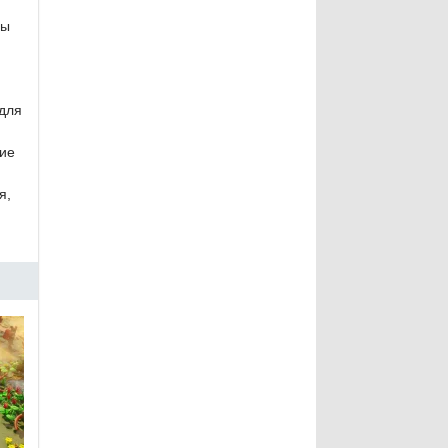
ды
для
ие
я,