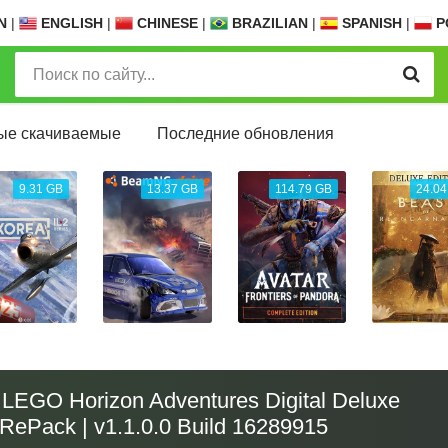
N
|
ENGLISH
|
CHINESE
|
BRAZILIAN
|
SPANISH
|
P
ые скачиваемые
Последние обновления
9.31 GB
13.37 GB
114.79 GB
24.04
LEGO Horizon Adventures Digital Deluxe
| RePack | v1.1.0.0 Build 16289915