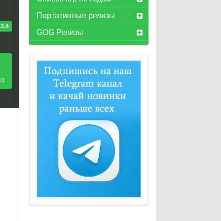
Портативные релизы
3.4
GOG Релизы
83