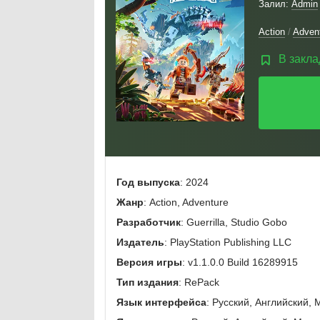
Залил:
Admin
Action
/
Adven
В закла
Год выпуска
: 2024
Жанр
: Action, Adventure
Разработчик
: Guerrilla, Studio Gobo
Издатель
: PlayStation Publishing LLC
Версия игры
: v1.1.0.0 Build 16289915
Тип издания
: RePack
Язык интерфейса
: Русский, Английский, 