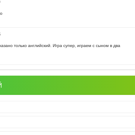
9
мо
5
казано только английский. Игра супер, играем с сыном в два
Й