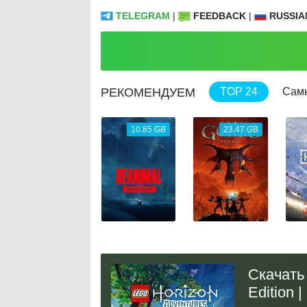
TELEGRAM
|
FEEDBACK
|
RUSSIA
РЕКОМЕНДУЕМ
TOP 24
Сам
69.04 GB
10.85 GB
23.47 GB
Скачать 
Edition 