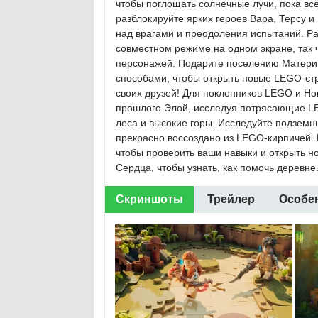
чтобы поглощать солнечные лучи, пока всё
разблокируйте ярких героев Вара, Терсу 
над врагами и преодоления испытаний. Ра
совместном режиме на одном экране, так ч
персонажей. Подарите поселению Материн
способами, чтобы открыть новые LEGO-ст
своих друзей! Для поклонников LEGO и Hori
прошлого Элой, исследуя потрясающие L
леса и высокие горы. Исследуйте подземн
прекрасно воссоздано из LEGO-кирпичей.
чтобы проверить ваши навыки и открыть н
Сердца, чтобы узнать, как помочь деревне.
Скриншоты
Трейлер
Особе