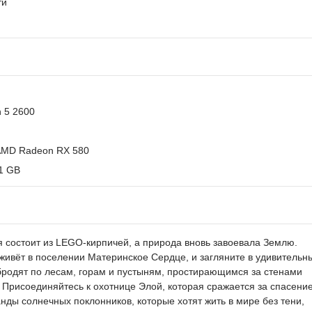
ти
n 5 2600
 AMD Radeon RX 580
.1 GB
я состоит из LEGO-кирпичей, а природа вновь завоевала Землю.
живёт в поселении Материнское Сердце, и загляните в удивительн
родят по лесам, горам и пустыням, простирающимся за стенами
 Присоединяйтесь к охотнице Элой, которая сражается за спасени
нды солнечных поклонников, которые хотят жить в мире без тени,