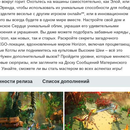
 вокруг горит. Охотьтесь на машины самостоятельно, как Элой, или
и Эренда, чтобы использовать их уникальные способности для побе
зделите веселье с другим игроком онлайн**, или в инновационном
то вы всегда будете в одном мире вместе. Настройте свой дом и
ское Сердце уникальный облик, украшая его удивительными
роения и украшения. Вы даже можете подобрать забавные наряды 
zon, как новых, так и старых. Раскройте секреты загадочного
EGO-локации, вдохновленные миром Horizon, включая процветающ
ые Котлы или поднимитесь на культовые Высокие Шеи – всё это
 Нужен дополнительный вызов? Пройдите уровни, которые меняютс
овые сюрпризы, или загляните на Доску Сообщений Материнского
 Узнайте, сможете ли вы стать мастером во всех аспектах игры!
нности релиза
Список дополнений