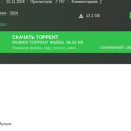
/
15.11.2024
/
Просмотров:
7 747
/
Комментариев:
2
ture
/
2024
13.1 GB
дки
СКАЧАТЬ
ТОРРЕНТ
РАЗМЕР ТОРРЕНТ ФАЙЛА: 38.92 KB
Название файла: lego_horizon_adventures_repack.torrent
СКАЧИВАНИЙ: 18
Мульти