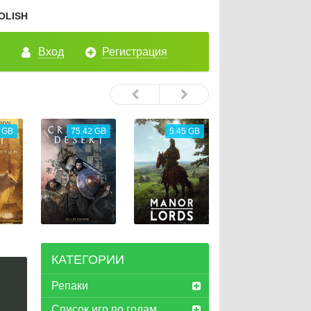
OLISH
Вход
Регистрация
 GB
75.42 GB
5.45 GB
26.72 GB
КАТЕГОРИИ
Репаки
Список игр по годам