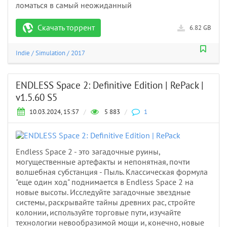
ломаться в самый неожиданный
Скачать торрент
6.82 GB
Indie
/
Simulation
/
2017
ENDLESS Space 2: Definitive Edition | RePack |
v1.5.60 S5
10.03.2024, 15:57
/
5 883
/
1
Endless Space 2 - это загадочные руины,
могущественные артефакты и непонятная, почти
волшебная субстанция - Пыль. Классическая формула
"еще один ход" поднимается в Endless Space 2 на
новые высоты. Исследуйте загадочные звездные
системы, раскрывайте тайны древних рас, стройте
колонии, используйте торговые пути, изучайте
технологии невообразимой мощи и, конечно, новые