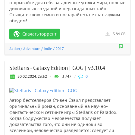
открывайте для себя загадочные уголки мира, полные
диковинных созданий и неразгаданных тайн.
Отыщите свою семью и постарайтесь не стать чужим
обедом!
Скачать торрент
3.84 GB
Action
/
Adventure
/
Indie
/
2017
Stellaris - Galaxy Edition | GOG | v3.10.4
20.02.2024, 23:52
/
3 747
/
0
Автор бестселлеров Стивен Сэвил представляет
оригинальный роман, основанный на научно-
фантастическом сеттинге игры Stellaris от Paradox.
Когда Содружество Человечества получает
доказательства того, что они не одиноки во
вселенной, человечество разделяется: следует ли