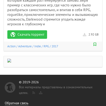
который каждый раз генерируется заново. Беря
пример с классических игр, где часто нужно было
разобраться самостоятельно, и впитав в себя RPG,
roguelike, приключенческие элементы и вызывающую
сложность, Darkwood стремится угодить жажде
игроков к глубокому и
Скачать торрент
2.92 GB
Action
/
Adventure
/
Indie
/
RPG
/
2017
© 2019-2026
Все материалы представлены в ознакомительных
целях.
Обратная связь