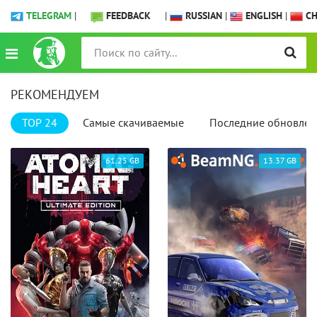
TELEGRAM
|
FEEDBACK
|
RUSSIAN
|
ENGLISH
|
CH
РЕКОМЕНДУЕМ
TOP 24
Самые скачиваемые
Последние обновлен
61.25 GB
13.37 GB