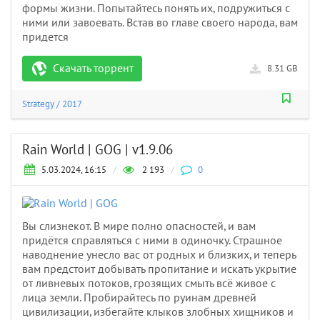
формы жизни. Попытайтесь понять их, подружиться с
ними или завоевать. Встав во главе своего народа, вам
придется
Скачать торрент
8.31 GB
Strategy
/
2017
Rain World | GOG | v1.9.06
5.03.2024, 16:15
/
2 193
/
0
Вы слизнекот. В мире полно опасностей, и вам
придётся справляться с ними в одиночку. Страшное
наводнение унесло вас от родных и близких, и теперь
вам предстоит добывать пропитание и искать укрытие
от ливневых потоков, грозящих смыть всё живое с
лица земли. Пробирайтесь по руинам древней
цивилизации, избегайте клыков злобных хищников и