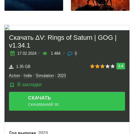
Скачать ΔV: Rings of Saturn | GOG |
v1.34.1
17.02.2024
/
1 484
/
0
3.4
1.35 GB
Action
/
Indie
/
Simulation
/
2023
В закладки
СКАЧАТЬ
ТОРРЕНТ
СКАЧИВАНИЙ: 95
Год выпуска
: 2023