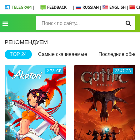
TELEGRAM
|
FEEDBACK
|
RUSSIAN
|
ENGLISH
|
CH
РЕКОМЕНДУЕМ
TOP 24
Самые скачиваемые
Последние обнов
2.73. GB
23.47 GB