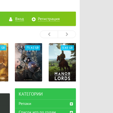
Вход
Регистрация
4 GB
75.42 GB
5.45 GB
26.72 GB
КАТЕГОРИИ
Репаки
Список игр по годам