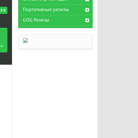
Портативные релизы
3.8
GOG Релизы
14