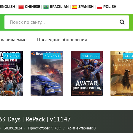
ENGLISH
|
CHINESE
|
BRAZILIAN
|
SPANISH
|
POLISH
скачиваемые
Последние обновления
61.25 GB
13.37 GB
114.79 GB
24.0
63 Days | RePack | v11147
/
30.09.2024
/
Просмотров:
9 769
/
Комментариев:
0