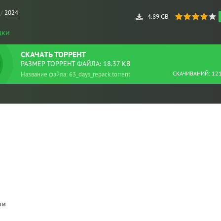
/
2024
4.89 GB
дки
СКАЧАТЬ
ТОРРЕНТ
РАЗМЕР ТОРРЕНТ ФАЙЛА: 18.37 KB
СКАЧИВАНИЙ: 12
Название файла: 63_days_repack.torrent
ти