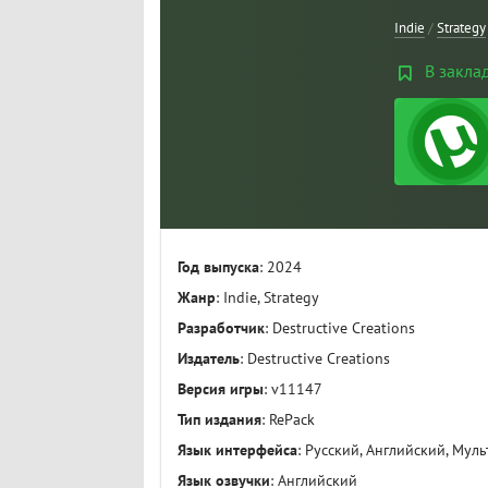
Indie
/
Strategy
В закла
Год выпуска
: 2024
Жанр
: Indie, Strategy
Разработчик
: Destructive Creations
Издатель
: Destructive Creations
Версия игры
: v11147
Тип издания
: RePack
Язык интерфейса
: Русский, Английский, Муль
Язык озвучки
: Английский