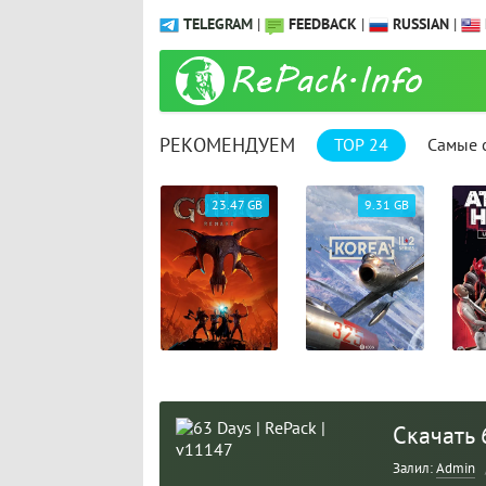
TELEGRAM
|
FEEDBACK
|
RUSSIAN
|
РЕКОМЕНДУЕМ
TOP 24
Самые 
1.04 GB
23.47 GB
9.31 GB
Скачать 
Залил:
Admin