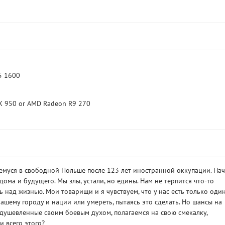
 5 1600
GTX 950 or AMD Radeon R9 270
емуся в свободной Польше после 123 лет иностранной оккупации. На
ма и будущего. Мы злы, устали, но едины. Нам не терпится что-то
ь над жизнью. Мои товарищи и я чувствуем, что у нас есть только оди
ашему городу и нации или умереть, пытаясь это сделать. Но шансы на
оодушевленные своим боевым духом, полагаемся на свою смекалку,
и всего этого?