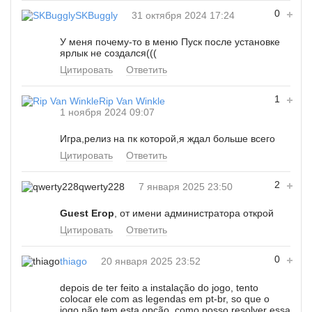
0
SKBuggly
31 октября 2024 17:24
У меня почему-то в меню Пуск после установке
ярлык не создался(((
Цитировать
Ответить
1
Rip Van Winkle
1 ноября 2024 09:07
Игра,релиз на пк которой,я ждал больше всего
Цитировать
Ответить
2
qwerty228
7 января 2025 23:50
Guest Егор
, от имени администратора открой
Цитировать
Ответить
0
thiago
20 января 2025 23:52
depois de ter feito a instalação do jogo, tento
colocar ele com as legendas em pt-br, so que o
jogo não tem esta opção. como posso resolver essa