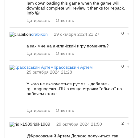
Iam downloading this game when the game will
download complete will review it thanks for repack.
Info 😺
Цитировать
Ответить
0
crabikon
29 октября 2024 21:27
а как мне на английский игру поменять?
Цитировать
Ответить
0
Красовський Артем
29 октября 2024 21:28
У кого не включаеться рус.яз. - добавте -
rglLanguage=ru-RU в конце строчки "обьект" на
рабочем столе
Цитировать
Ответить
2
ridik1989
29 октября 2024 21:50
@Красовський Артем
Должно получиться так