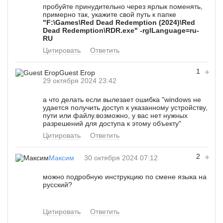
пробуйте принудительно через ярлык поменять,
примерно так, укажите свой путь к папке
"F:\Games\Red Dead Redemption (2024)\Red
Dead Redemption\RDR.exe" -rglLanguage=ru-
RU
Цитировать
Ответить
1
Guest Егор
29 октября 2024 23:42
а что делать если вылезает ошибка "windows не
удается получить доступ к указанному устройству,
пути или файлу.возможно, у вас нет нужных
разрешений для доступа к этому объекту"
Цитировать
Ответить
2
Максим
30 октября 2024 07:12
можно подробную инструкцию по смене языка на
русский?
Цитировать
Ответить