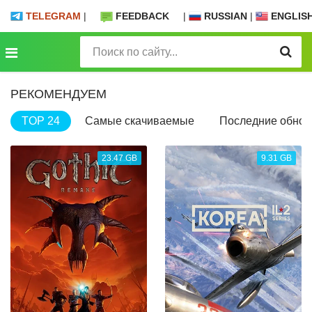
TELEGRAM
|
FEEDBACK
|
RUSSIAN
|
ENGLIS
РЕКОМЕНДУЕМ
TOP 24
Самые скачиваемые
Последние обнов
23.47 GB
9.31 GB