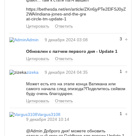
https://bethesda.net/en/article/ZKn6jyPTe2ElFSJ0yZ
2WA/indiana-jones-and-the-gre
at-circle-tm-update-1
Цитировать
Ответить
3
Admin
9 декабря 2024 03:08
Обновлен с патчем первого дня - Update 1
Цитировать
Ответить
1
zizeka
9 декабря 2024 04:35
Может есть кто на этапе конца Ватикана или
самого начала след эпизода?Поделитесь сейвом
буду очень благодарен.
Цитировать
Ответить
1
Vargus3108
9 декабря 2024 10:14
@Admin
Доброго дня! можете обновить
отдельный кряк от Goldberg для версии Update 1