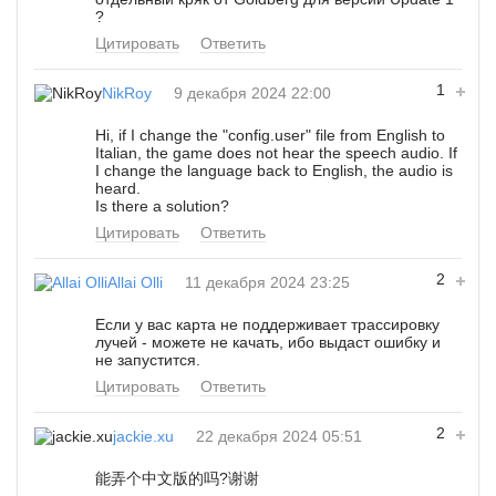
?
Цитировать
Ответить
1
NikRoy
9 декабря 2024 22:00
Hi, if I change the "config.user" file from English to
Italian, the game does not hear the speech audio. If
I change the language back to English, the audio is
heard.
Is there a solution?
Цитировать
Ответить
2
Allai Olli
11 декабря 2024 23:25
Если у вас карта не поддерживает трассировку
лучей - можете не качать, ибо выдаст ошибку и
не запустится.
Цитировать
Ответить
2
jackie.xu
22 декабря 2024 05:51
能弄个中文版的吗?谢谢