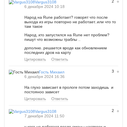
2
Vargus3108
6 декабря 2024 10:18
Народ на Rune работает? говорят что после
выхода из игры повторно не работает..или что то
там такое
Народ..кто запустился на Rune нет проблем?
пишут что возможны траблы ..
дополню..решается вроде как обновлением
последних дров на карту
Цитировать
Ответить
3
Гость Михаил
6 декабря 2024 16:36
На глухо зависает в прологе потом заходишь и
постояноо зависет
Цитировать
Ответить
2
Vargus3108
7 декабря 2024 11:50
у кого не работает после смены настроек и