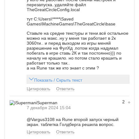
перезапуска..удаляйте файл
TheGreatCircleConfig.local
тут C:\Users\*****\Saved
Games\MachineGames\TheGreatCircle\base
Ставьте на средне текстуры и тени.всё остальное
можно на макс..ну у меня так работает в 2к
3060ти.. и перед выходом из игры меняй
разрешение на ФулХд .потом когда надумал
побегать в игре ставь 2К и так постоянно))) по
началу не крашило. но потом стало крашить и
работает только так..
а на Rune так же кто знает с этим ?
Показать / Скрыть текст
Цитировать
Ответить
2
iSuperman
7 декабря 2024 15:04
@Vargus3108
на Rune второй запуск черный
экран. таблетка Голдберга решила вопрос.
Цитировать
Ответить