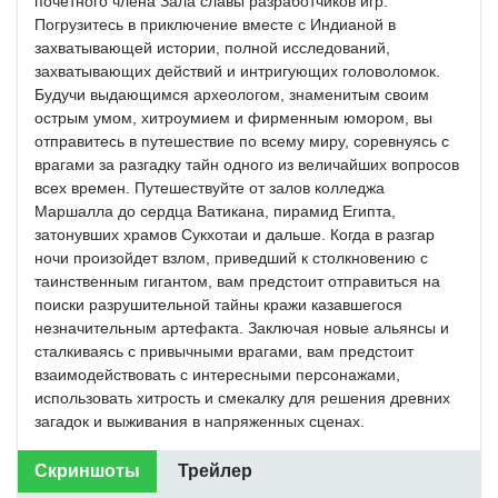
почетного члена Зала славы разработчиков игр.
Погрузитесь в приключение вместе с Индианой в
захватывающей истории, полной исследований,
захватывающих действий и интригующих головоломок.
Будучи выдающимся археологом, знаменитым своим
острым умом, хитроумием и фирменным юмором, вы
отправитесь в путешествие по всему миру, соревнуясь с
врагами за разгадку тайн одного из величайших вопросов
всех времен. Путешествуйте от залов колледжа
Маршалла до сердца Ватикана, пирамид Египта,
затонувших храмов Сукхотаи и дальше. Когда в разгар
ночи произойдет взлом, приведший к столкновению с
таинственным гигантом, вам предстоит отправиться на
поиски разрушительной тайны кражи казавшегося
незначительным артефакта. Заключая новые альянсы и
сталкиваясь с привычными врагами, вам предстоит
взаимодействовать с интересными персонажами,
использовать хитрость и смекалку для решения древних
загадок и выживания в напряженных сценах.
Скриншоты
Трейлер