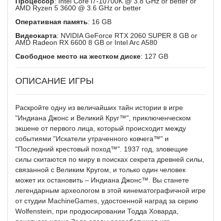
Процессор
: Intel Core i7-10700K @ 3.8 GHz or better or
AMD Ryzen 5 3600 @ 3.6 GHz or better
Оперативная память
: 16 GB
Видеокарта
: NVIDIA GeForce RTX 2060 SUPER 8 GB or
AMD Radeon RX 6600 8 GB or Intel Arc A580
Свободное место на жестком диске
: 127 GB
ОПИСАНИЕ ИГРЫ
Раскройте одну из величайших тайн истории в игре
"Индиана Джонс и Великий Круг™", приключенческом
экшене от первого лица, который происходит между
событиями "Искатели утраченного ковчега™" и
"Последний крестовый поход™". 1937 год, зловещие
силы скитаются по миру в поисках секрета древней силы,
связанной с Великим Кругом, и только один человек
может их остановить – Индиана Джонс™. Вы станете
легендарным археологом в этой кинематографичной игре
от студии MachineGames, удостоенной наград за серию
Wolfenstein, при продюсировании Тодда Ховарда,