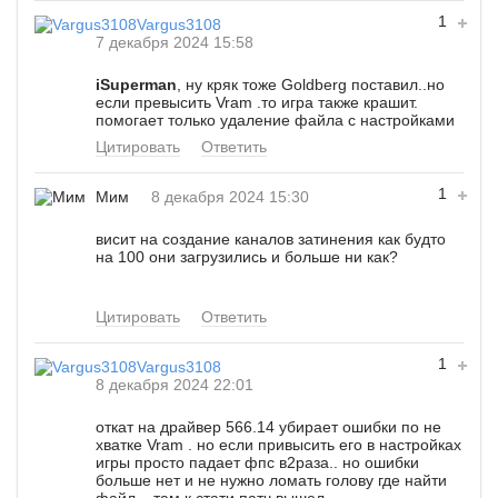
1
Vargus3108
7 декабря 2024 15:58
iSuperman
, ну кряк тоже Goldberg поставил..но
если превысить Vram .то игра также крашит.
помогает только удаление файла с настройками
Цитировать
Ответить
1
Мим
8 декабря 2024 15:30
висит на создание каналов затинения как будто
на 100 они загрузились и больше ни как?
Цитировать
Ответить
1
Vargus3108
8 декабря 2024 22:01
откат на драйвер 566.14 убирает ошибки по не
хватке Vram . но если привысить его в настройках
игры просто падает фпс в2раза.. но ошибки
больше нет и не нужно ломать голову где найти
файл... там к стати патч вышел