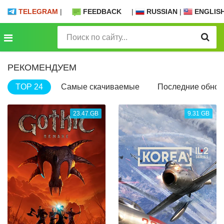
TELEGRAM
|
FEEDBACK
|
RUSSIAN
|
ENGLIS
РЕКОМЕНДУЕМ
TOP 24
Самые скачиваемые
Последние обнов
23.47 GB
9.31 GB