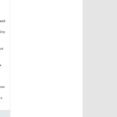
ажей
йте
ь
ых
ь
ими
 к