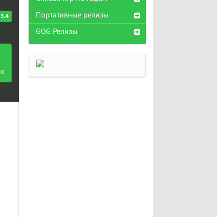
Портативные релизы
3.4
GOG Релизы
88