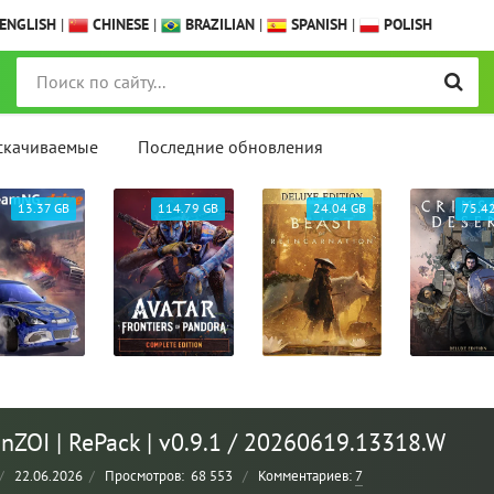
ENGLISH
|
CHINESE
|
BRAZILIAN
|
SPANISH
|
POLISH
скачиваемые
Последние обновления
13.37 GB
114.79 GB
24.04 GB
75.4
inZOI | RePack | v0.9.1 / 20260619.13318.W
/
22.06.2026
/
Просмотров:
68 553
/
Комментариев:
7