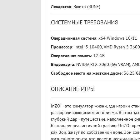
Лекарство
: Вшито (RUNE)
СИСТЕМНЫЕ ТРЕБОВАНИЯ
Операционная система
: x64 Windows 10/11
Процессор
: Intel i5 10400, AMD Ryzen 5 3600
Оперативная память
: 12 GB
Видеокарта
: NVIDIA RTX 2060 (6G VRAM), AM
Свободное место на жестком диске
: 36.25 G
ОПИСАНИЕ ИГРЫ
inZOI - это симулятор жизни, где игроки ст
разворачивающимися историями. В этом зах
глубокий дар - путешествие, наполненное с
благодаря реалистичной графике! inZOI пре
как Зои, живут по собственной воле. Зои со
жизненного опыта, что ведет к неожиданным 