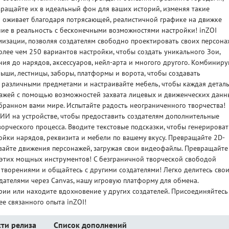
ращайте их в идеальный фон для ваших историй, изменяя такие
то оживает благодаря потрясающей, реалистичной графике на движке
ние в реальность с бесконечными возможностями настройки! inZOI
мизации, позволяя создателям свободно проектировать своих персон
олее чем 250 вариантов настройки, чтобы создать уникального Зои,
ения до нарядов, аксессуаров, нейл-арта и многого другого. Комбиниру
рыши, лестницы, заборы, платформы и ворота, чтобы создавать
 различными предметами и настраивайте мебель, чтобы каждая детал
нажей с помощью возможностей захвата лицевых и движенческих данн
бранном вами мире. Испытайте радость неограниченного творчества!
 ИИ на устройстве, чтобы предоставить создателям дополнительные
орческого процесса. Вводите текстовые подсказки, чтобы генерироват
йки нарядов, реквизита и мебели по вашему вкусу. Превращайте 2D-
авайте движения персонажей, загружая свои видеофайлы. Превращайте
этих мощных инструментов! С безграничной творческой свободой
 творениями и общайтесь с другими создателями! Легко делитесь сво
дателями через Canvas, нашу игровую платформу для обмена.
рии или находите вдохновение у других создателей. Присоединяйтесь
ее связанного опыта inZOI!
ти релиза
Список дополнений