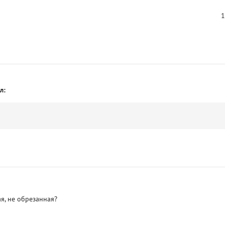
1
л:
я, не обрезанная?