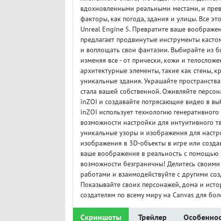
вдохновленными реальными местами, и прев
факторы, как погода, здания и улицы. Все э
Unreal Engine 5. Превратите ваше воображе
предлагает продвинутые инструменты касто
и воплощать свои фантазии. Выбирайте из б
изменяя все - от прически, кожи и телослож
архитектурные элементы, такие как стены, к
уникальные здания. Украшайте пространства
стала вашей собственной. Оживляйте персо
inZOI и создавайте потрясающие видео в вы
inZOI использует технологию генеративного
возможности настройки для интуитивного тв
уникальные узоры и изображения для настро
изображения в 3D-объекты в игре или созд
ваше воображение в реальность с помощью 
возможности безграничны! Делитесь своими
работами и взаимодействуйте с другими соз
Показывайте своих персонажей, дома и исто
создателям по всему миру на Canvas для бол
Скриншоты
Трейлер
Особеннос