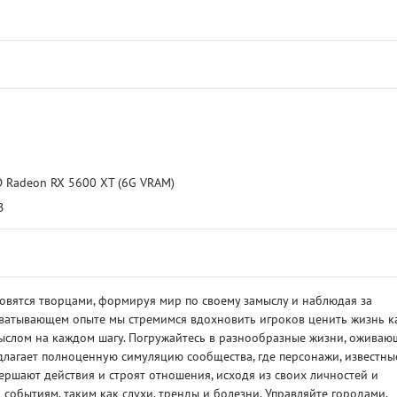
D Radeon RX 5600 XT (6G VRAM)
B
ановятся творцами, формируя мир по своему замыслу и наблюдая за
ватывающем опыте мы стремимся вдохновить игроков ценить жизнь к
мыслом на каждом шагу. Погружайтесь в разнообразные жизни, ожива
длагает полноценную симуляцию сообщества, где персонажи, известны
вершают действия и строят отношения, исходя из своих личностей и
событиям, таким как слухи, тренды и болезни. Управляйте городами,