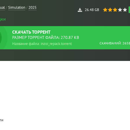
ual
/
Simulation
/
2025
26.48 GB
дки
СКАЧАТЬ
ТОРРЕНТ
РАЗМЕР ТОРРЕНТ ФАЙЛА: 270.87 KB
СКАЧИВАНИЙ: 265
Название файла: inzoi_repack.torrent
ти