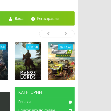
Вход
Регистрация
2 GB
5.45 GB
26.72 GB
65.33 GB
КАТЕГОРИИ
Репаки
Список игр по годам