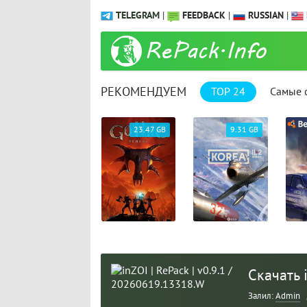
TELEGRAM
|
FEEDBACK
|
RUSSIAN
|
РЕКОМЕНДУЕМ
TOP 24
Самые 
61.25 GB
23.47 GB
9.31 GB
Скачать 
Залил:
Admin