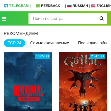
TELEGRAM
|
FEEDBACK
|
RUSSIAN
|
ENGLIS
РЕКОМЕНДУЕМ
TOP 24
Самые скачиваемые
Последние обнов
10.85 GB
23.47 GB