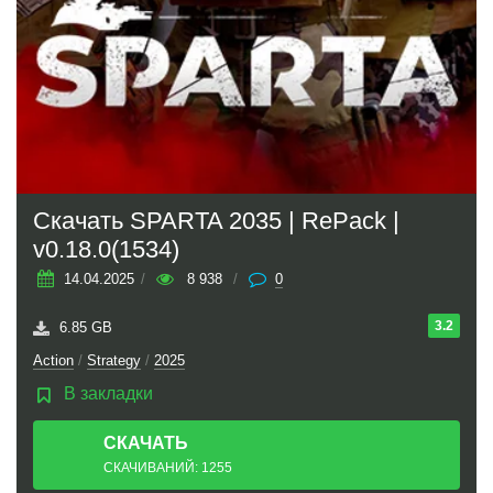
Скачать SPARTA 2035 | RePack |
v0.18.0(1534)
14.04.2025
/
8 938
/
0
3.2
6.85 GB
Action
/
Strategy
/
2025
В закладки
СКАЧАТЬ
ТОРРЕНТ
СКАЧИВАНИЙ: 1255