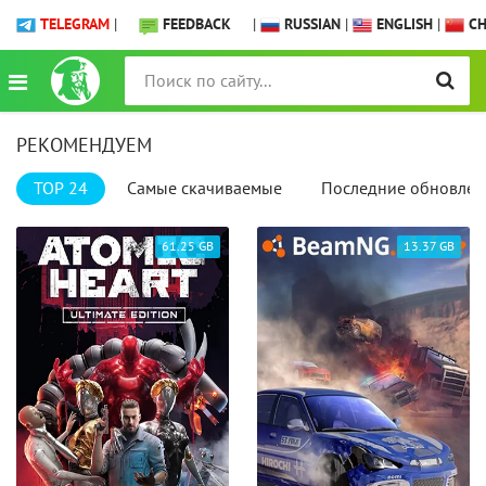
TELEGRAM
|
FEEDBACK
|
RUSSIAN
|
ENGLISH
|
CH
РЕКОМЕНДУЕМ
TOP 24
Самые скачиваемые
Последние обновлен
61.25 GB
13.37 GB