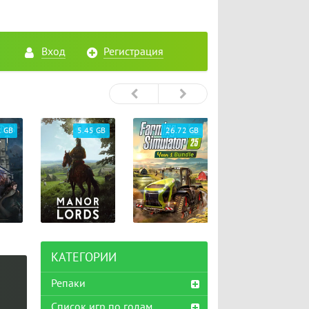
Вход
Регистрация
2 GB
5.45 GB
26.72 GB
65.33 GB
КАТЕГОРИИ
Репаки
Список игр по годам