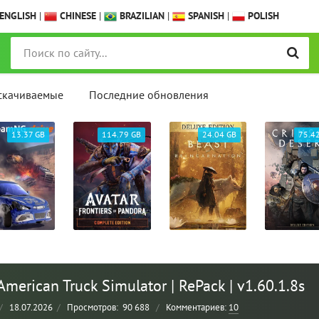
ENGLISH
|
CHINESE
|
BRAZILIAN
|
SPANISH
|
POLISH
скачиваемые
Последние обновления
13.37 GB
114.79 GB
24.04 GB
75.4
merican Truck Simulator | RePack | v1.60.1.8s
/
18.07.2026
/
Просмотров:
90 688
/
Комментариев:
10