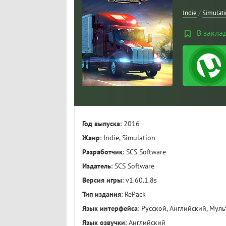
Indie
/
Simulat
В закла
Год выпуска
: 2016
Жанр
: Indie, Simulation
Разработчик
: SCS Software
Издатель
: SCS Software
Версия игры
: v1.60.1.8s
Тип издания
: RePack
Язык интерфейса
: Русской, Английский, Муль
Язык озвучки
: Английский