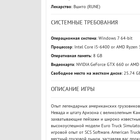
Лекарство
: Вшито (RUNE)
СИСТЕМНЫЕ ТРЕБОВАНИЯ
Операционная система
: Windows 7 64-bit
Процессор
: Intel Core i5-6400 or AMD Ryzen 
Оперативная память
: 8 GB
Видеокарта
: NVIDIA GeForce GTX 660 or AMD
Свободное место на жестком диске
: 25.74 G
ОПИСАНИЕ ИГРЫ
Опыт легендарных американских грузовиков
Невада и штату Аризона с великолепным Кань
захватывающие пейзажи и широко известные
высокоуспешной модели Euro Truck Simulat
игровой опыт от SCS Software. American Truc
местный грузовой рынок, заставляя вас про