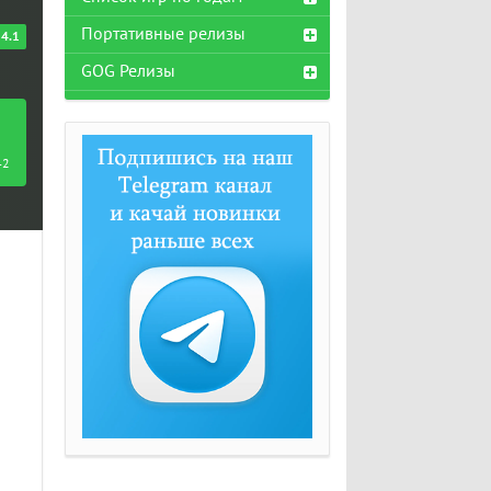
Портативные релизы
4.1
GOG Релизы
42