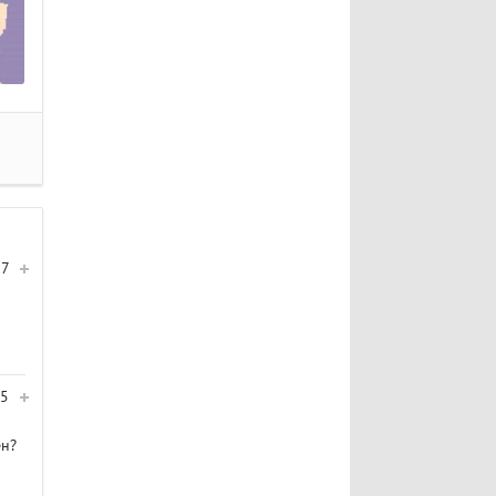
7
5
ен?