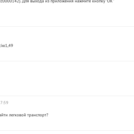
с0000142). Для выхода из приложения нажмите кнопку "ОК"
сію1,49
07:59
найти легковой транспорт?