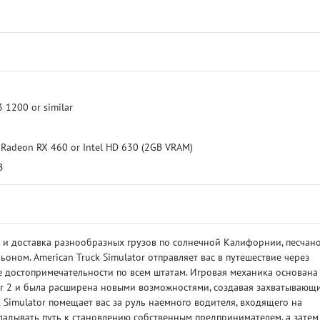
3 1200 or similar
 Radeon RX 460 or Intel HD 630 (2GB VRAM)
B
 и доставка разнообразных грузов по солнечной Калифорнии, песчан
оном. American Truck Simulator отправляет вас в путешествие через
 достопримечательности по всем штатам. Игровая механика основана
or 2 и была расширена новыми возможностями, создавая захватывающ
k Simulator помещает вас за руль наемного водителя, входящего на
кладывать путь к становлению собственным предпринимателем, а затем