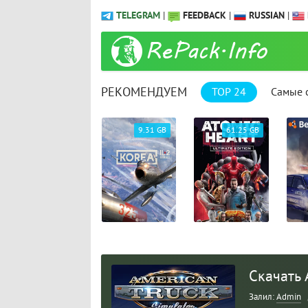
TELEGRAM
|
FEEDBACK
|
RUSSIAN
|
РЕКОМЕНДУЕМ
TOP 24
Самые 
23.47 GB
9.31 GB
61.25 GB
Скачать A
Залил:
Admin