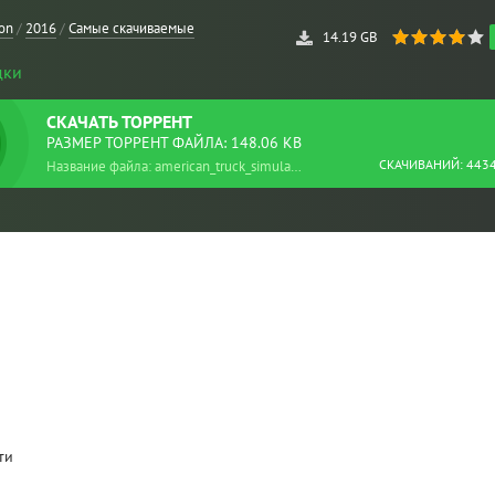
ion
/
2016
/
Самые скачиваемые
14.19 GB
дки
СКАЧАТЬ
ТОРРЕНТ
РАЗМЕР ТОРРЕНТ ФАЙЛА: 148.06 KB
СКАЧИВАНИЙ: 443
Название файла: american_truck_simulator_repack.torrent
ти