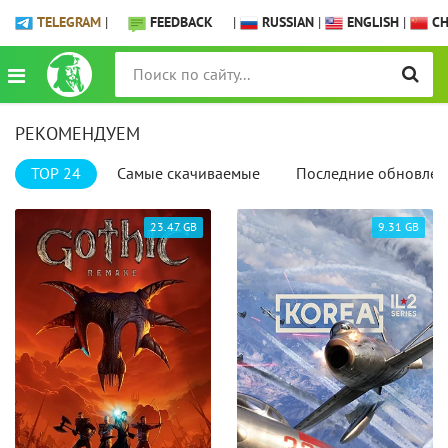
TELEGRAM
|
FEEDBACK
|
RUSSIAN
|
ENGLISH
|
CH
РЕКОМЕНДУЕМ
TOP 24
Самые скачиваемые
Последние обновлен
23.47 GB
9.31 GB