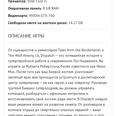
Процессор
: Intel Core i5
Оперативная память
: 8 GB RAM
Видеокарта
: NVIDIA GTX 760
Свободное место на жестком диске
: 14.27 GB
ОПИСАНИЕ ИГРЫ
От сценаристов и режиссёров Tales from the Borderlands и
The Wolf Among Us, Dispatch — это комедийная история о
супергеройской работе в современном Лос-Анджелесе. Вы
играете за Роберта Робертсона, более известного как Меха-
Мэн. После того как ваш боевой костюм уничтожает
заклятый враг, вам приходится устроиться в диспетчерский
центр супергероев — не как герой, а как оператор. Руководя
группой бывших суперзлодеев, вы должны управлять
командой, разбираться с офисными интригами и
восстанавливать свой костюм ради мести. В Dispatch каждое
ваше решение влияет на развитие сюжета. От разговоров в
комнате отдыха до смертельно опасных заданий — ваши
действия меняют отношения с героями, их верность и путь