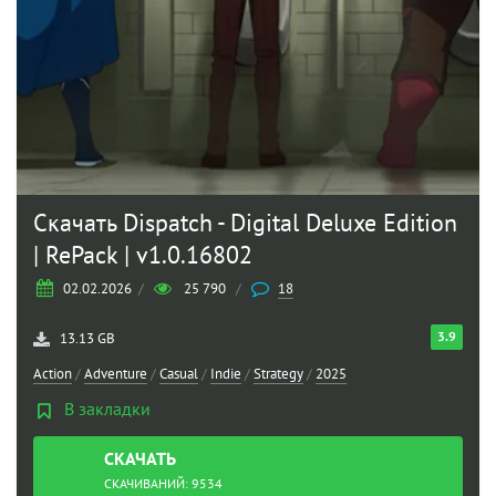
Скачать Dispatch - Digital Deluxe Edition
| RePack | v1.0.16802
02.02.2026
/
25 790
/
18
3.9
13.13 GB
Action
/
Adventure
/
Casual
/
Indie
/
Strategy
/
2025
В закладки
СКАЧАТЬ
ТОРРЕНТ
СКАЧИВАНИЙ: 9534