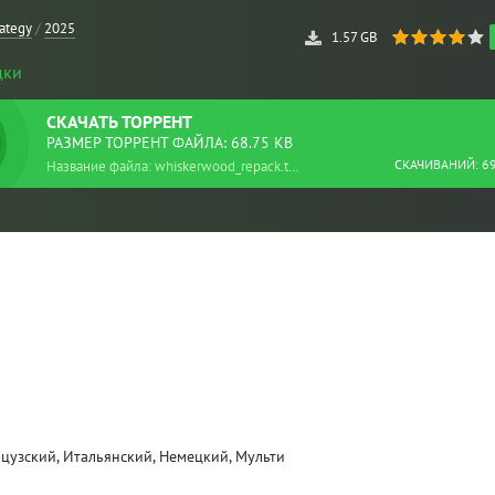
rategy
/
2025
1.57 GB
дки
СКАЧАТЬ
ТОРРЕНТ
РАЗМЕР ТОРРЕНТ ФАЙЛА: 68.75 KB
СКАЧИВАНИЙ: 6
Название файла: whiskerwood_repack.torrent
нцузский, Итальянский, Немецкий, Мульти