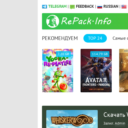
TELEGRAM
|
FEEDBACK
|
RUSSIAN
|
РЕКОМЕНДУЕМ
TOP 24
Самые 
13.37 GB
7.20 GB
114.79 GB
Скачать 
Залил:
Admin