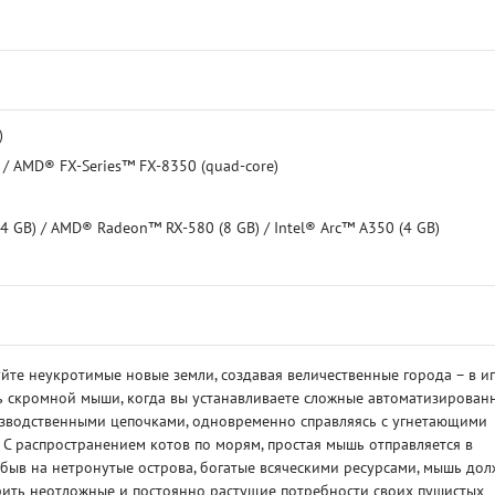
)
) / AMD® FX-Series™ FX-8350 (quad-core)
(4 GB) / AMD® Radeon™ RX-580 (8 GB) / Intel® Arc™ A350 (4 GB)
уйте неукротимые новые земли, создавая величественные города – в и
ь скромной мыши, когда вы устанавливаете сложные автоматизирован
зводственными цепочками, одновременно справляясь с угнетающими
С распространением котов по морям, простая мышь отправляется в
ибыв на нетронутые острова, богатые всяческими ресурсами, мышь до
рить неотложные и постоянно растущие потребности своих пушистых