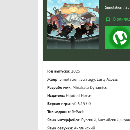
Simulation
/
St
В закла
Год выпуска
: 2025
Жанр
: Simulation, Strategy, Early Access
Разработчик
: Minakata Dynamics
Издатель
: Hooded Horse
Версия игры
: v0.6.155.0
Тип издания
: RePack
Язык интерфейса
: Русский, Английский, Фра
Язык озвучки
: Английский