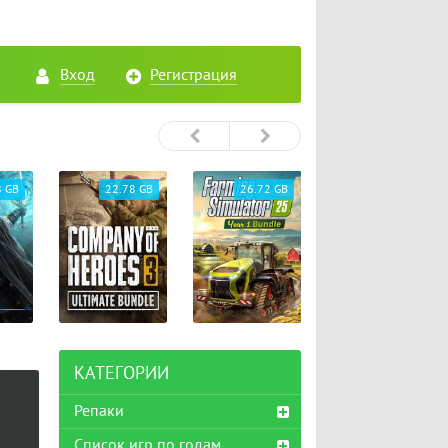
Вход
Регистрация
8 GB
22.78 GB
26.72 GB
65.33 GB
КАТЕГОРИИ
Репаки
Список игр по годам