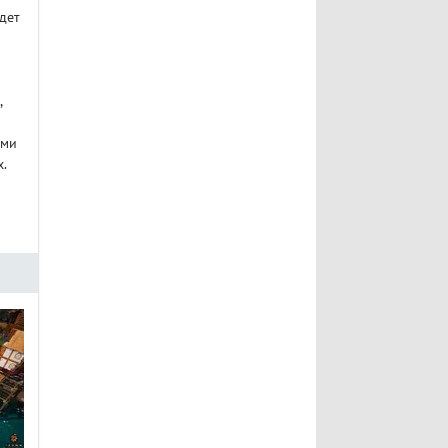
дет
,
ыми
.