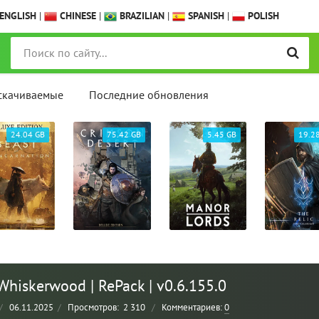
ENGLISH
|
CHINESE
|
BRAZILIAN
|
SPANISH
|
POLISH
скачиваемые
Последние обновления
24.04 GB
75.42 GB
5.45 GB
19.2
Whiskerwood | RePack | v0.6.155.0
/
06.11.2025
/
Просмотров:
2 310
/
Комментариев:
0