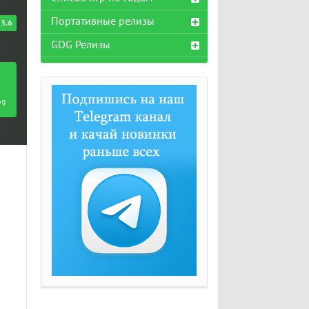
Портативные релизы
3.6
GOG Релизы
99