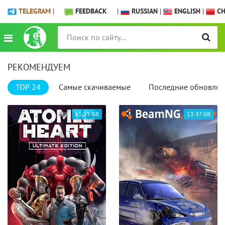
TELEGRAM
|
FEEDBACK
|
RUSSIAN
|
ENGLISH
|
CH
РЕКОМЕНДУЕМ
TOP 24
Самые скачиваемые
Последние обновлен
61.25 GB
13.37 GB