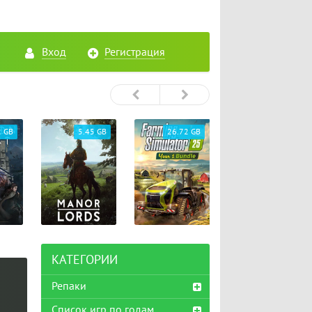
Вход
Регистрация
2 GB
5.45 GB
26.72 GB
65.33 GB
КАТЕГОРИИ
Репаки
Список игр по годам