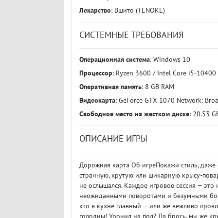
Лекарство
: Вшито (TENOKE)
СИСТЕМНЫЕ ТРЕБОВАНИЯ
Операционная система
: Windows 10
Процессор
: Ryzen 3600 / Intel Core i5-10400
Оперативная память
: 8 GB RAM
Видеокарта
: GeForce GTX 1070 Network: Bro
Свободное место на жестком диске
: 20.53 G
ОПИСАНИЕ ИГРЫ
Дорожная карта Об игреПокажи стиль, даже е
странную, крутую или шикарную крысу-повара
не ослышался. Каждое игровое сессия — это
неожиданными поворотами и безумными босс
кто в кухне главный — или же вежливо провод
голодны! Уронил на пол? Да брось, мы же кр