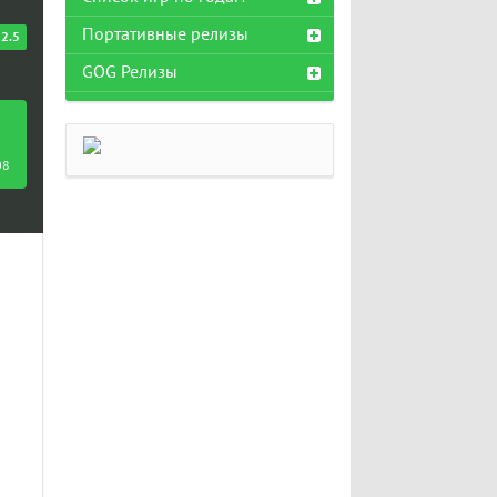
Портативные релизы
2.5
GOG Релизы
08