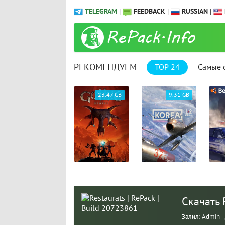
TELEGRAM
|
FEEDBACK
|
RUSSIAN
|
РЕКОМЕНДУЕМ
TOP 24
Самые 
2.73. GB
23.47 GB
9.31 GB
Скачать 
Залил:
Admin