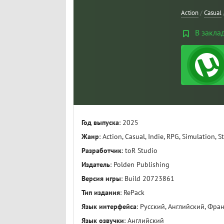
Action
/
Casual
В закла
Год выпуска
: 2025
Жанр
: Action, Casual, Indie, RPG, Simulation, S
Разработчик
: toR Studio
Издатель
: Polden Publishing
Версия игры
: Build 20723861
Тип издания
: RePack
Язык интерфейса
: Русский, Английский, Фра
Язык озвучки
: Английский