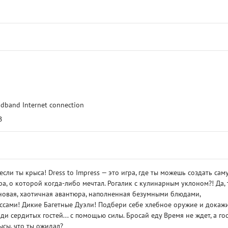
adband Internet connection
B
сли ты крыса! Dress to Impress — это игра, где ты можешь создать сам
, о которой когда-либо мечтал. Рогалик с кулинарным уклоном?! Да, 
 новая, хаотичная авантюра, наполненная безумными блюдами,
ами! Дикие Багетные Дуэли! Подбери себе хлебное оружие и докажи
и сердитых гостей... с помощью силы. Бросай еду Время не ждет, а го
ысы, что ты ожидал?