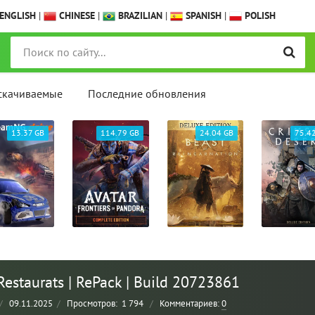
ENGLISH
|
CHINESE
|
BRAZILIAN
|
SPANISH
|
POLISH
скачиваемые
Последние обновления
13.37 GB
114.79 GB
24.04 GB
75.4
Restaurats | RePack | Build 20723861
/
09.11.2025
/
Просмотров:
1 794
/
Комментариев:
0