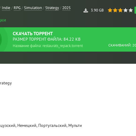
/
Indie
/
RPG
/
Simulation
/
Strategy
/
2025
3.90 GB
дки
СКАЧАТЬ
ТОРРЕНТ
РАЗМЕР ТОРРЕНТ ФАЙЛА: 84.22 KB
СКАЧИВАНИЙ: 2
Название файла: restaurats_repack.torrent
trategy
нцузский, Немецкий, Португальский, Мульти