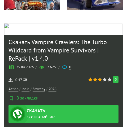
Скачать Vampire Crawlers: The Turbo
Wildcard from Vampire Survivors |
RePack | v1.4.0
25.04.2026
/
2 625
/
0
3
0.47 GB
Action
/
Indie
/
Strategy
/
2026
В закладки
СКАЧАТЬ
ТОРРЕНТ
СКАЧИВАНИЙ: 387
survivors_repack.torrent