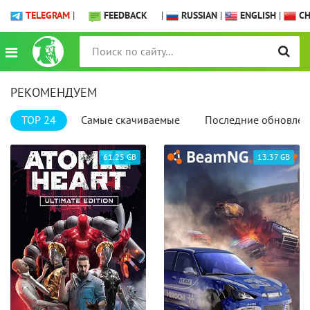
TELEGRAM
|
FEEDBACK
|
RUSSIAN
|
ENGLISH
|
CH
РЕКОМЕНДУЕМ
TOP 24
Самые скачиваемые
Последние обновлен
61.25 GB
13.37 GB