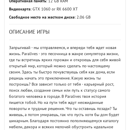
Оперативная память
: 12 GB RAM
Видеокарта
: GTX 1060 or RX 6600 XT
Свободное место на жестком диске
: 2.06 GB
ОПИСАНИЕ ИГРЫ
Запрыгивай - мы отправляемся, и впереди тебя ждет новая
жизнь. Paralives - это песочница в жанре симулятора жизни,
где ты встретишь ярких горожан и откроешь для себя живой
открытый мир, который можно сделать по-настоящему
своим. Здесь ты быстро почувствуешь себя как дома, если
решишь начать это приключение. Какую жизнь ты
построишь? Все зависит только от тебя - карьерный рост,
поиск любви, создание семьи или путь к статусу самого
богатого человека в городе. В Paralives твоя история
пишется тобой. Но на пути тебя ждут неожиданные
повороты и трудные решения. Что ты оставишь позади? Ты
живешь, а потом умираешь, так что пусть хотя бы дом будет
шикарным. Благодаря постоянно пополняющемуся каталогу
мебели, декора и всяких мелочей обустроить идеальное