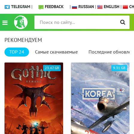
TELEGRAM
|
FEEDBACK
|
RUSSIAN
|
ENGLISH
|
CH
РЕКОМЕНДУЕМ
TOP 24
Самые скачиваемые
Последние обновлен
23.47 GB
9.31 GB