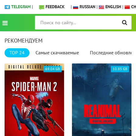
TELEGRAM
|
FEEDBACK
|
RUSSIAN
|
ENGLISH
|
CH
РЕКОМЕНДУЕМ
TOP 24
Самые скачиваемые
Последние обновлен
69.04 GB
10.85 GB