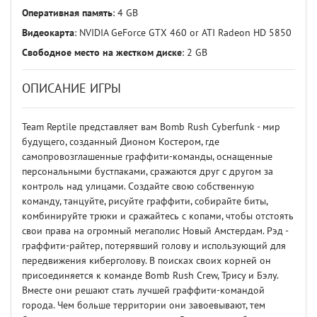
Оперативная память
: 4 GB
Видеокарта
: NVIDIA GeForce GTX 460 or ATI Radeon HD 5850
Свободное место на жестком диске
: 2 GB
ОПИСАНИЕ ИГРЫ
Team Reptile представляет вам Bomb Rush Cyberfunk - мир
будущего, созданный Дионом Костером, где
самопровозглашенные граффити-команды, оснащенные
персональными бустпаками, сражаются друг с другом за
контроль над улицами. Создайте свою собственную
команду, танцуйте, рисуйте граффити, собирайте биты,
комбинируйте трюки и сражайтесь с копами, чтобы отстоять
свои права на огромный мегаполис Новый Амстердам. Рэд -
граффити-райтер, потерявший голову и использующий для
передвижения киберголову. В поисках своих корней он
присоединяется к команде Bomb Rush Crew, Трису и Бэлу.
Вместе они решают стать лучшей граффити-командой
города. Чем больше территории они завоевывают, тем