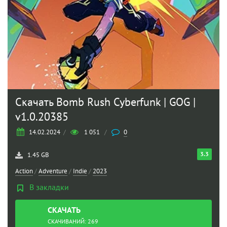
Скачать Bomb Rush Cyberfunk | GOG |
v1.0.20385
14.02.2024
/
1 051
/
0
3.3
1.45 GB
Action
/
Adventure
/
Indie
/
2023
В закладки
СКАЧАТЬ
ТОРРЕНТ
СКАЧИВАНИЙ: 269