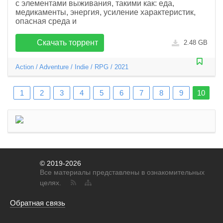
с элементами выживания, такими как: еда,
медикаменты, энергия, усиление характеристик,
опасная среда и
Скачать торрент
2.48 GB
Action
/
Adventure
/
Indie
/
RPG
/
2021
1
2
3
4
5
6
7
8
9
10
© 2019-2026
Все материалы представлены в ознакомительных
целях.
Обратная связь