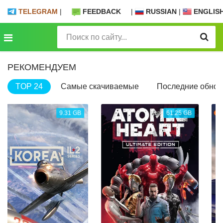
TELEGRAM
|
FEEDBACK
|
RUSSIAN
|
ENGLIS
РЕКОМЕНДУЕМ
TOP 24
Самые скачиваемые
Последние обнов
61.25 GB
13.37 GB