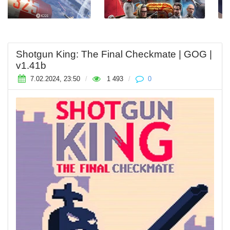
Shotgun King: The Final Checkmate | GOG |
v1.41b
7.02.2024, 23:50
/
1 493
/
0