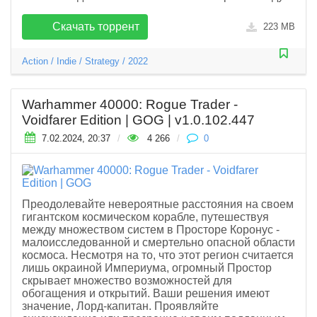
Скачать торрент
223 MB
Action
/
Indie
/
Strategy
/
2022
Warhammer 40000: Rogue Trader -
Voidfarer Edition | GOG | v1.0.102.447
7.02.2024, 20:37
/
4 266
/
0
Преодолевайте невероятные расстояния на своем
гигантском космическом корабле, путешествуя
между множеством систем в Просторе Коронус -
малоисследованной и смертельно опасной области
космоса. Несмотря на то, что этот регион считается
лишь окраиной Империума, огромный Простор
скрывает множество возможностей для
обогащения и открытий. Ваши решения имеют
значение, Лорд-капитан. Проявляйте