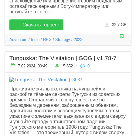
снисхождение или презрение к своим подданным,
оставайтесь верными Богу-Императору или
вступайте в союз с
Скачать торрент
32.7 GB
Adventure
/
Indie
/
RPG
/
Strategy
/
2023
Tunguska: The Visitation | GOG | v1.78-7
7.02.2024, 00:49
/
5 852
/
0
Проживите жизнь охотника на «упырей» и
раскройте тёмные секреты Тунгуски из советских
времён. Отправляйтесь в путешествие по
безлюдным деревням, заброшенным объектам,
ядовитым болотам и зловещим туннелям в этом
ужастике с элементами выживания с видом сверху
и узнайте правду о таинственном падении
Тунгусского метеорита в 1908 году. Tunguska: The
Visitation — это трёхмерный шутер с видом сверху