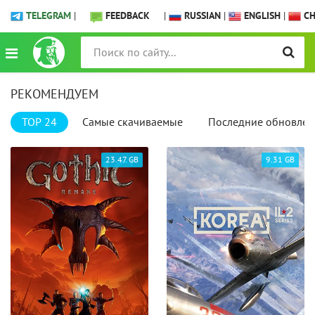
TELEGRAM
|
FEEDBACK
|
RUSSIAN
|
ENGLISH
|
CH
РЕКОМЕНДУЕМ
TOP 24
Самые скачиваемые
Последние обновлен
23.47 GB
9.31 GB