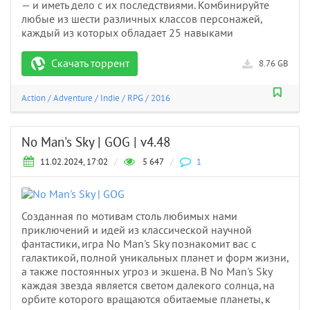
— и иметь дело с их последствиями. Комбинируйте
любые из шести различных классов персонажей,
каждый из которых обладает 25 навыками
Скачать торрент
8.76 GB
Action
/
Adventure
/
Indie
/
RPG
/
2016
No Man's Sky | GOG | v4.48
11.02.2024, 17:02
/
5 647
/
1
Созданная по мотивам столь любимых нами
приключений и идей из классической научной
фантастики, игра No Man's Sky познакомит вас с
галактикой, полной уникальных планет и форм жизни,
а также постоянных угроз и экшена. В No Man's Sky
каждая звезда является светом далекого солнца, на
орбите которого вращаются обитаемые планеты, к