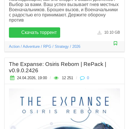
Выбор за вами. Ваш успех вызывает гнев местных
Военачальников. Брошен вызов, и Военачальники
с радостью его принимают. Держите оборону
против
Скачать торрент
10.10 GB
Action
/
Adventure
/
RPG
/
Strategy
/
2026
The Expanse: Osiris Reborn | RePack |
v0.9.0.2426
24.04.2026, 19:00
/
12 251
/
0