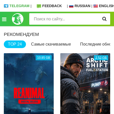
TELEGRAM
|
FEEDBACK
|
RUSSIAN
|
ENGLIS
РЕКОМЕНДУЕМ
TOP 24
Самые скачиваемые
Последние обнов
10.85 GB
2.52 GB