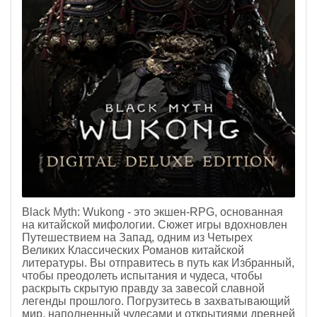
Black Myth: Wukong - это экшен-RPG, основанная
на китайской мифологии. Сюжет игры вдохновлен
Путешествием на Запад, одним из Четырех
Великих Классических Романов китайской
литературы. Вы отправитесь в путь как Избранный,
чтобы преодолеть испытания и чудеса, чтобы
раскрыть скрытую правду за завесой славной
легенды прошлого. Погрузитесь в захватывающий
мир, наполненный чудесами и открытиями древней