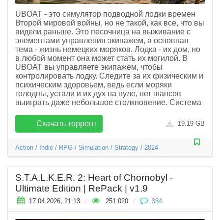
UBOAT - это симулятор подводной лодки времен
Второй мировой войны, но не такой, как все, что вы
видели раньше. Это песочница на выживание с
элементами управления экипажем, а основная
тема - жизнь немецких моряков. Лодка - их дом, но
в любой момент она может стать их могилой. В
UBOAT вы управляете экипажем, чтобы
контролировать лодку. Следите за их физическим и
психическим здоровьем, ведь если моряки
голодны, устали и их дух на нуле, нет шансов
выиграть даже небольшое столкновение. Система
Скачать торрент
19.19 GB
Action
/
Indie
/
RPG
/
Simulation
/
Strategy
/
2024
S.T.A.L.K.E.R. 2: Heart of Chornobyl -
Ultimate Edition | RePack | v1.9
17.04.2026, 21:13
/
251 020
/
334