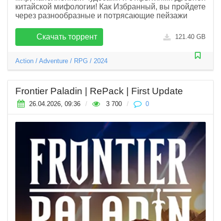
китайской мифологии! Как Избранный, вы пройдете
через разнообразные и потрясающие пейзажи
Скачать торрент
121.40 GB
Action
/
Adventure
/
RPG
/
2024
Frontier Paladin | RePack | First Update
26.04.2026, 09:36
/
3 700
/
0