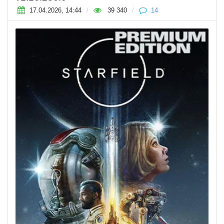
17.04.2026, 14:44
/
39 340
/
14