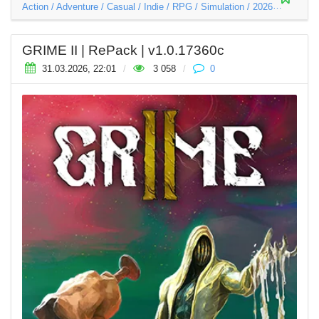
Action
/
Adventure
/
Casual
/
Indie
/
RPG
/
Simulation
/
2026
GRIME II | RePack | v1.0.17360c
31.03.2026, 22:01
/
3 058
/
0