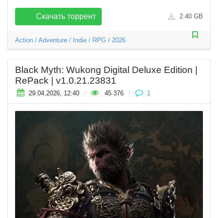
Скачать торрент
2.40 GB
Action
/
Adventure
/
Indie
/
RPG
/
2026
Black Myth: Wukong Digital Deluxe Edition |
RePack | v1.0.21.23831
29.04.2026, 12:40
/
45 376
/
1