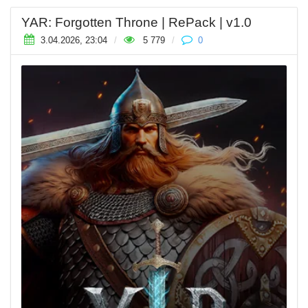
YAR: Forgotten Throne | RePack | v1.0
3.04.2026, 23:04
/
5 779
/
0