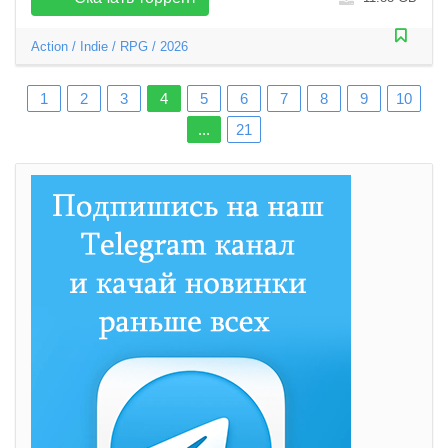
Action
/
Indie
/
RPG
/
2026
1
2
3
4
5
6
7
8
9
10
...
21