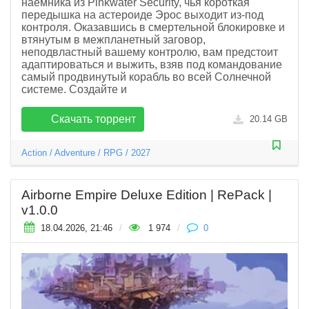
наемника из Pinkwater Security, чья короткая
передышка на астероиде Эрос выходит из-под
контроля. Оказавшись в смертельной блокировке и
втянутым в межпланетный заговор,
неподвластный вашему контролю, вам предстоит
адаптироваться и выжить, взяв под командование
самый продвинутый корабль во всей Солнечной
системе. Создайте и
Скачать торрент
20.14 GB
Action
/
Adventure
/
RPG
/
2027
Airborne Empire Deluxe Edition | RePack |
v1.0.0
18.04.2026, 21:46
/
1 974
/
0