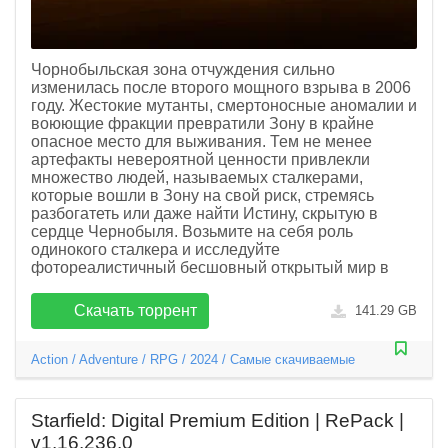
Чорнобыльская зона отчуждения сильно
изменилась после второго мощного взрыва в 2006
году. Жестокие мутанты, смертоносные аномалии и
воюющие фракции превратили Зону в крайне
опасное место для выживания. Тем не менее
артефакты невероятной ценности привлекли
множество людей, называемых сталкерами,
которые вошли в Зону на свой риск, стремясь
разбогатеть или даже найти Истину, скрытую в
сердце Чернобыля. Возьмите на себя роль
одинокого сталкера и исследуйте
фотореалистичный бесшовный открытый мир в
Скачать торрент
141.29 GB
Action
/
Adventure
/
RPG
/
2024
/
Самые скачиваемые
Starfield: Digital Premium Edition | RePack |
v1.16.236.0