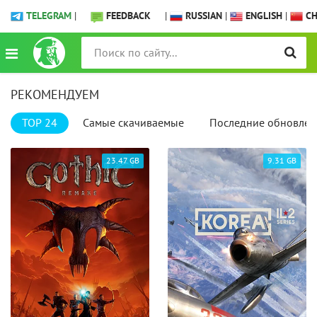
TELEGRAM
|
FEEDBACK
|
RUSSIAN
|
ENGLISH
|
CH
РЕКОМЕНДУЕМ
TOP 24
Самые скачиваемые
Последние обновлен
23.47 GB
9.31 GB