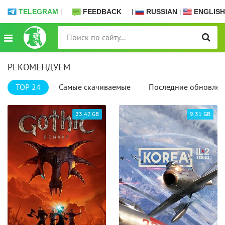
TELEGRAM
|
FEEDBACK
|
RUSSIAN
|
ENGLISH
РЕКОМЕНДУЕМ
TOP 24
Самые скачиваемые
Последние обновлен
23.47 GB
9.31 GB