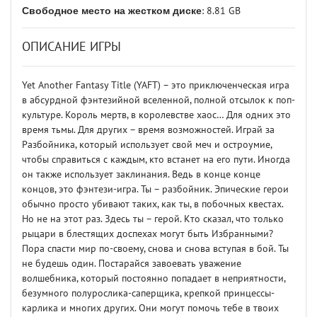
Свободное место на жестком диске
: 8.81 GB
ОПИСАНИЕ ИГРЫ
Yet Another Fantasy Title (YAFT) – это приключенческая игра
в абсурдной фэнтезийной вселенной, полной отсылок к поп-
культуре. Король мертв, в королевстве хаос… Для одних это
время тьмы. Для других – время возможностей. Играй за
Разбойника, который использует свой меч и остроумие,
чтобы справиться с каждым, кто встанет на его пути. Иногда
он также использует заклинания. Ведь в конце конце
концов, это фэнтези-игра. Ты – разбойник. Эпические герои
обычно просто убивают таких, как ты, в побочных квестах.
Но не на этот раз. Здесь ты – герой. Кто сказал, что только
рыцари в блестящих доспехах могут быть Избранными?
Пора спасти мир по-своему, снова и снова вступая в бой. Ты
не будешь один. Постарайся завоевать уважение
волшебника, который постоянно попадает в неприятности,
безумного полурослика-саперщика, крепкой принцессы-
карлика и многих других. Они могут помочь тебе в твоих