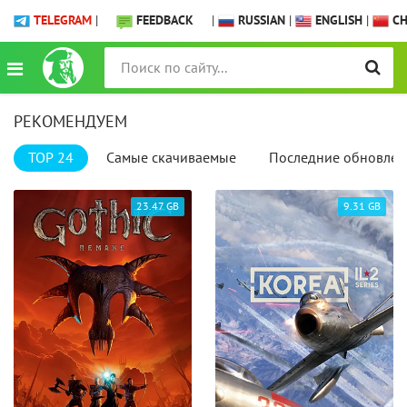
TELEGRAM
|
FEEDBACK
|
RUSSIAN
|
ENGLISH
|
CH
РЕКОМЕНДУЕМ
TOP 24
Самые скачиваемые
Последние обновлен
23.47 GB
9.31 GB