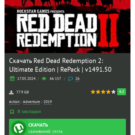
Скачать Red Dead Redemption 2:
Ultimate Edition | RePack | v1491.50
17.05.2024
/
66 157
/
26
4.2
77.9 GB
Action
/
Adventure
/
2019
В закладки
СКАЧАТЬ
ТОРРЕНТ
СКАЧИВАНИЙ: 29536