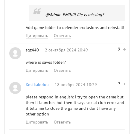
@Admin
EMP.dll file is missing?
Add game folder to defender exclusions and reinstall!
Цитировать
Ответить
9
sqz440
2 сентября 2024 20:49
where is saves folder?
Цитировать
Ответить
7
Kostkaloduu
18 ноября 2024 18:29
please respond in english: i try to open the game but
then it launches but then it says social club error and
it tells me to close the game and i dont have any
other option
Цитировать
Ответить