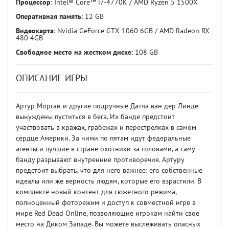
Процессор
: Intel® Core™ i7-4770K / AMD Ryzen 5 1500X
Оперативная память
: 12 GB
Видеокарта
: Nvidia GeForce GTX 1060 6GB / AMD Radeon RX
480 4GB
Свободное место на жестком диске
: 108 GB
ОПИСАНИЕ ИГРЫ
Артур Морган и другие подручные Датча ван дер Линде
вынуждены пуститься в бега. Их банде предстоит
участвовать в кражах, грабежах и перестрелках в самом
сердце Америки. За ними по пятам идут федеральные
агенты и лучшие в стране охотники за головами, а саму
банду разрывают внутренние противоречия. Артуру
предстоит выбрать, что для него важнее: его собственные
идеалы или же верность людям, которые его взрастили. В
комплекте новый контент для сюжетного режима,
полноценный фоторежим и доступ к совместной игре в
мире Red Dead Online, позволяющие игрокам найти свое
место на Диком Западе. Вы можете выслеживать опасных