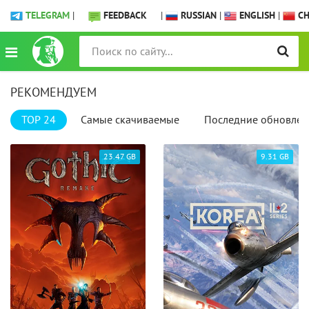
TELEGRAM
|
FEEDBACK
|
RUSSIAN
|
ENGLISH
|
CH
РЕКОМЕНДУЕМ
TOP 24
Самые скачиваемые
Последние обновлен
23.47 GB
9.31 GB