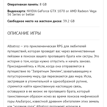
Оперативная память
: 8 GB
Видеокарта
: NVIDIA GeForce GTX 1070 or AMD Radeon Vega
56 Series or better
Свободное место на жестком диске
: 39.2 GB
ОПИСАНИЕ ИГРЫ
Albatroz — это приключенческая RPG для любителей
путешествий, которая проведет вас через величественные
пейзажи в поисках вашего пропавшего брата или сестры. Это
история о том, когда нужно отпустить и начать заново.
Присоединяйтесь к Исле, когда она отправляется в
путешествие по "Запретным Землям", захватывающему и
потустороннему миру, где пересекаются два мира. Исла,
застрявшая в утомительной и однообразной рутине,
стремится найти единственную настоящую связь,
оставшуюся в ее жизни: ее пропавшего брата, который
таинственным образом исчез во время поисков мифической
горы Альбатрос, известной древним обитателям этих земель
как "ходячая гора". Albatroz погружает игроков в