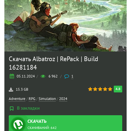
Скачать Albatroz | RePack | Build
16281184
05.11.2024
/
6 962
/
1
4.8
15.3 GB
Adventure
/
RPG
/
Simulation
/
2024
В закладки
СКАЧАТЬ
ТОРРЕНТ
СКАЧИВАНИЙ: 642