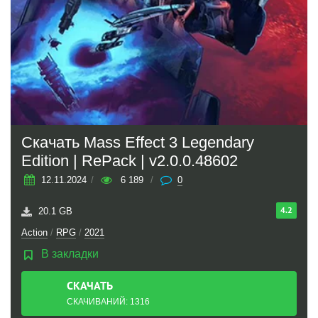
Скачать Mass Effect 3 Legendary
Edition | RePack | v2.0.0.48602
12.11.2024
/
6 189
/
0
4.2
20.1 GB
Action
/
RPG
/
2021
В закладки
СКАЧАТЬ
ТОРРЕНТ
СКАЧИВАНИЙ: 1316