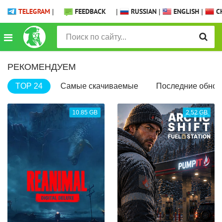
TELEGRAM
|
FEEDBACK
|
RUSSIAN
|
ENGLISH
|
CH
РЕКОМЕНДУЕМ
TOP 24
Самые скачиваемые
Последние обнов
10.85 GB
2.52 GB