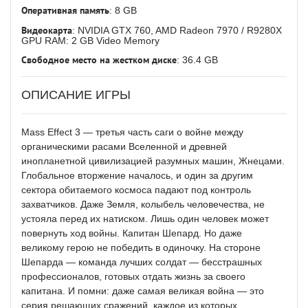
Оперативная память
: 8 GB
Видеокарта
: NVIDIA GTX 760, AMD Radeon 7970 / R9280X
GPU RAM: 2 GB Video Memory
Свободное место на жестком диске
: 36.4 GB
ОПИСАНИЕ ИГРЫ
Mass Effect 3 — третья часть саги о войне между
органическими расами Вселенной и древней
инопланетной цивилизацией разумных машин, Жнецами.
Глобальное вторжение началось, и один за другим
сектора обитаемого космоса падают под контроль
захватчиков. Даже Земля, колыбель человечества, не
устояла перед их натиском. Лишь один человек может
повернуть ход войны. Капитан Шепард. Но даже
великому герою не победить в одиночку. На стороне
Шепарда — команда лучших солдат — бесстрашных
профессионалов, готовых отдать жизнь за своего
капитана. И помни: даже самая великая война — это
серия решающих сражений, каждое из которых